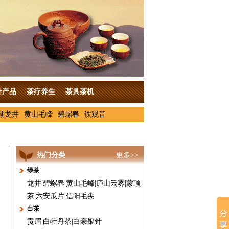
叶产品
茶疗养生
茶具茶机
湖龙井
黄山毛峰
碧螺春
铁观音
热门分类
更多>>
绿茶
龙井
|
碧螺春
|
黄山毛峰
|
庐山云雾
|
蒙顶
茶
|
六安瓜片
|
信阳毛尖
白茶
贡眉
|
白牡丹茶
|
白豪银针