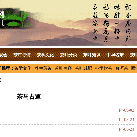
展会
茶市行情
茶学文化
茶叶分类
茶叶知识
中华名茶
茶
门推荐：
茶学文化
养生药茶
茶叶美容
茶叶减肥
科学饮茶
普洱茶
西
表
茶马古道
14-09-02
14-05-24
14-05-24