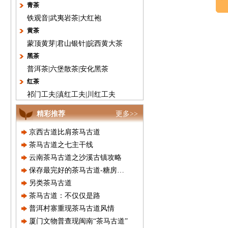
青茶
铁观音
|
武夷岩茶
|
大红袍
黄茶
蒙顶黄芽
|
君山银针
|
皖西黄大茶
黑茶
普洱茶
|
六堡散茶
|
安化黑茶
红茶
祁门工夫
|
滇红工夫
|
川红工夫
精彩推荐
更多>>
京西古道比肩茶马古道
茶马古道之七主干线
云南茶马古道之沙溪古镇攻略
保存最完好的茶马古道-糖房村庄
另类茶马古道
茶马古道：不仅仅是路
普洱村寨重现茶马古道风情
厦门文物普查现闽南“茶马古道”