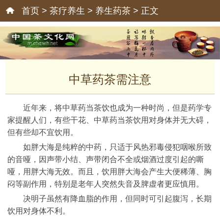
首页
>
茶疗养生
>
养生药茶
> 正文
中草药茶需注意
近年来，将中草药当茶饮也成为一种时尚，但是药学专
家提醒人们，有些干花、中草药当茶饮用对身体并无大碍，
但有些却不宜饮用。
如胖大海是纯粹的中药，只适于风热邪毒侵犯咽喉所致
的音哑，因声带小结、声带闭合不全或烟酒过度引起的嘶
哑，用胖大海无效。而且，饮用胖大海会产生大便稀薄、胸
闷等副作用，特别是老年人突然失音及脾虚者更应慎用。
决明子虽然有降血脂的作用，但同时可引起腹泻，长期
饮用对身体不利。