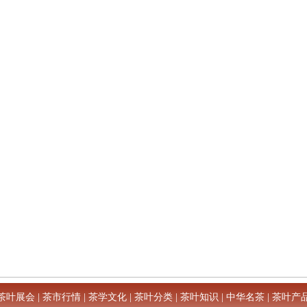
茶叶展会
|
茶市行情
|
茶学文化
|
茶叶分类
|
茶叶知识
|
中华名茶
|
茶叶产