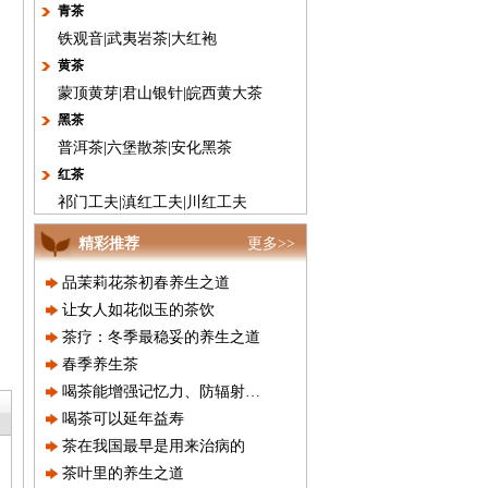
青茶
铁观音
|
武夷岩茶
|
大红袍
黄茶
蒙顶黄芽
|
君山银针
|
皖西黄大茶
黑茶
普洱茶
|
六堡散茶
|
安化黑茶
红茶
祁门工夫
|
滇红工夫
|
川红工夫
精彩推荐
更多>>
品茉莉花茶初春养生之道
让女人如花似玉的茶饮
茶疗：冬季最稳妥的养生之道
春季养生茶
喝茶能增强记忆力、防辐射增强抵
喝茶可以延年益寿
茶在我国最早是用来治病的
茶叶里的养生之道