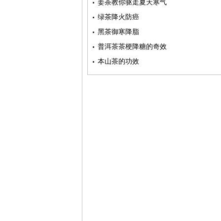
姜茶教你驱走夏天寒气
绿茶降火防癌
黑茶御寒降脂
普洱茶茶梗降糖的奇效
本山茶的功效