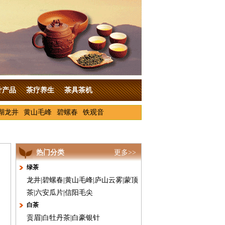
叶产品
茶疗养生
茶具茶机
湖龙井
黄山毛峰
碧螺春
铁观音
热门分类
更多>>
绿茶
龙井
|
碧螺春
|
黄山毛峰
|
庐山云雾
|
蒙顶
茶
|
六安瓜片
|
信阳毛尖
白茶
贡眉
|
白牡丹茶
|
白豪银针