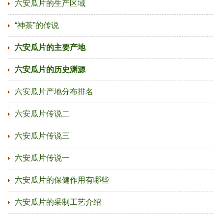
六安瓜片的生产区域
“神茶”的传说
六安瓜片的主要产地
六安瓜片的历史渊源
六安瓜片产地分布排名
六安瓜片传说二
六安瓜片传说三
六安瓜片传说一
六安瓜片的保健作用有哪些
六安瓜片的采制工艺介绍