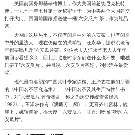
美国前国务卿基辛格博士，作为美国前总统尼克松特
使，一九七一年七月第一次秘密访华，为中美两个大国建交
打开大门。回国前国家赠送他一桶“六安瓜片”茶，作为礼品
茶。
大别山这块热土，不仅有闻名中外的六安茶，也有闻名
中外的里边人。现在仍健在的洪学智、汪永华，据说洪老每
年都要喝几斤“六安瓜片茶。刘伯承夫人汪永华老人去年年
前回乡看望乡亲，回北京临走时乡亲们送什么也不要，唯独
只要了”六安瓜片“。并且说，六安瓜片茶好，刘帅活在最爱
喝。
现代最有名望的中国茶叶专家陈橼、王泽农在他们所着
的《中国名茶研究选集》、《中国名茶及其生产特性》书
中，对“六安瓜片”评价极高，称之为历史传统着名绿茶。
1992年，王泽农作有《满庭芳二阕》：“更喜齐山密林，巍
崖下，婉转溪流，得天厚，六安瓜片，甘香润吻喉”赞咏“六
安瓜片”。