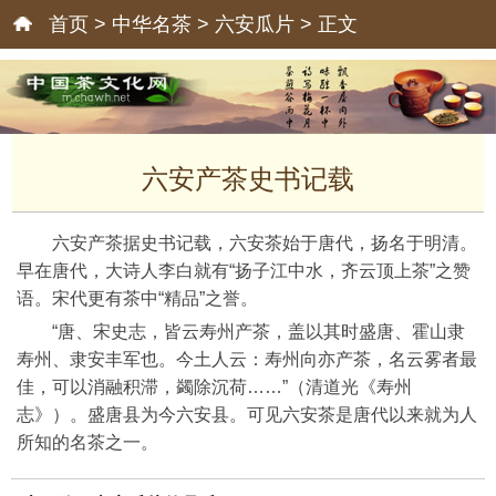
首页
>
中华名茶
>
六安瓜片
> 正文
六安产茶史书记载
六安产茶据史书记载，六安茶始于唐代，扬名于明清。
早在唐代，大诗人李白就有“扬子江中水，齐云顶上茶”之赞
语。宋代更有茶中“精品”之誉。
“唐、宋史志，皆云寿州产茶，盖以其时盛唐、霍山隶
寿州、隶安丰军也。今土人云：寿州向亦产茶，名云雾者最
佳，可以消融积滞，蠲除沉荷……”（清道光《寿州
志》）。盛唐县为今六安县。可见六安茶是唐代以来就为人
所知的名茶之一。