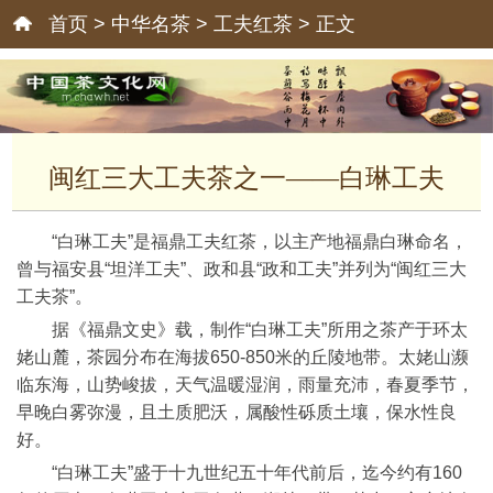
首页
>
中华名茶
>
工夫红茶
> 正文
闽红三大工夫茶之一——白琳工夫
“白琳工夫”是福鼎工夫红茶，以主产地福鼎白琳命名，
曾与福安县“坦洋工夫”、政和县“政和工夫”并列为“闽红三大
工夫茶”。
据《福鼎文史》载，制作“白琳工夫”所用之茶产于环太
姥山麓，茶园分布在海拔650-850米的丘陵地带。太姥山濒
临东海，山势峻拔，天气温暖湿润，雨量充沛，春夏季节，
早晚白雾弥漫，且土质肥沃，属酸性砾质土壤，保水性良
好。
“白琳工夫”盛于十九世纪五十年代前后，迄今约有160