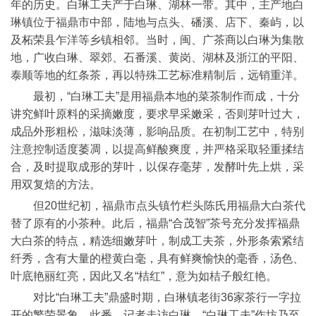
年的历史。白琳工夫产于白琳、湖林一带。其中，主产地白
琳镇位于福鼎市中部，陆地与点头、磻溪、店下、秦屿，以
及柘荣县乍洋等乡镇相邻。当时，闽、广茶商以白琳为集散
地，广收白琳、翠郊、石番溪、黄岗、湖林及浙江的平阳、
泰顺等地的红条茶，再以特殊工艺标准精制后，远销重洋。
最初，“白琳工夫”是用福鼎本地的菜茶制作而成，十分
讲究鲜叶原料的采摘嫩度，要求早采嫩采，否则芽叶过大，
成品外形粗松，滋味淡薄，影响品质。在初制工艺中，特别
注意控制适度萎凋，以提高鲜酸爽度，并严格采取轻重揉结
合，及时提取成形的芽叶，以保存毫芽，发酵叶先上烘，采
用双复焙的方法。
但20世纪初，福鼎市点头镇竹栏头陈氏用福鼎大白茶代
替了原有的小茶种。此后，福鼎“合茂智”茶号充分发挥福鼎
大白茶的特点，精选细嫩芽叶，制成工夫茶，外形条索紧结
纤秀，含有大量的橙黄白毫，具有鲜爽愉快的毫香，汤色、
叶底艳丽红亮，因此又名“桔红”，意为如桔子般红艳。
对比“白琳工夫”鼎盛时期，白琳镇老街36家茶行一字拉
开的繁荣景象，此番，记者走访白琳，“白琳工夫”作坊乃至