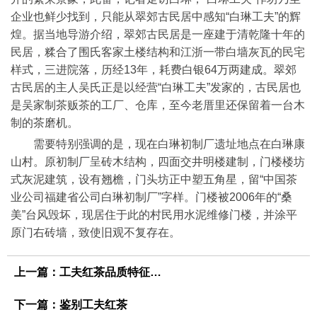
企业也鲜少找到，只能从翠郊古民居中感知“白琳工夫”的辉
煌。据当地导游介绍，翠郊古民居是一座建于清乾隆十年的
民居，糅合了围氏客家土楼结构和江浙一带白墙灰瓦的民宅
样式，三进院落，历经13年，耗费白银64万两建成。翠郊
古民居的主人吴氏正是以经营“白琳工夫”发家的，古民居也
是吴家制茶贩茶的工厂、仓库，至今老厝里还保留着一台木
制的茶磨机。
需要特别强调的是，现在白琳初制厂遗址地点在白琳康
山村。原初制厂呈砖木结构，四面交井明楼建制，门楼楼坊
式灰泥建筑，设有翘檐，门头坊正中塑五角星，留“中国茶
业公司福建省公司白琳初制厂”字样。门楼被2006年的“桑
美”台风毁坏，现居住于此的村民用水泥维修门楼，并涂平
原门右砖墙，致使旧观不复存在。
上一篇：
工夫红茶品质特征是怎样的
下一篇：
鉴别工夫红茶