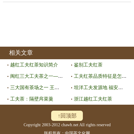
相关文章
越红工夫红茶知识简介
鉴别工夫红茶
闽红三大工夫茶之一——白琳工夫
工夫红茶品质特征是怎样的
三大国有茶场之一 王家茶场
坦洋工夫发源地 福安坦洋村
工夫茶：隔壁戽菜羹
浙江越红工夫红茶
↑回顶部
Copyright 2003-2012 chawh.net All rights reserved
版权所有：中国茶文化网