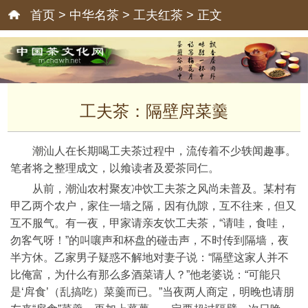
首页
>
中华名茶
>
工夫红茶
> 正文
工夫茶：隔壁戽菜羹
潮汕人在长期喝工夫茶过程中，流传着不少轶闻趣事。
笔者将之整理成文，以飨读者及爱茶同仁。
从前，潮汕农村聚友冲饮工夫茶之风尚未普及。某村有
甲乙两个农户，家住一墙之隔，因有仇隙，互不往来，但又
互不服气。有一夜，甲家请亲友饮工夫茶，“请哇，食哇，
勿客气呀！”的叫嚷声和杯盘的碰击声，不时传到隔墙，夜
半方休。乙家男子疑惑不解地对妻子说：“隔壁这家人并不
比俺富，为什么有那么多酒菜请人？”他老婆说：“可能只
是‘戽食’（乱搞吃）菜羹而已。”当夜两人商定，明晚也请朋