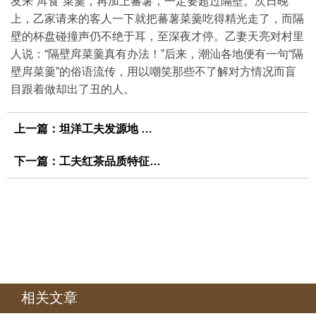
友来“戽食”菜羹，再加上蕃薯，一定要超过隔壁。次日晚
上，乙家请来的客人一下就把蕃薯菜羹吃得精光走了，而隔
壁的杯盘碰撞声仍不绝于耳，至深夜才停。乙妻天亮对村里
人说：“隔壁戽菜羹真有办法！”后来，潮汕各地便有一句“隔
壁戽菜羹”的俗语流传，用以嘲笑那些不了解对方情况而盲
目跟着做却出了丑的人。
上一篇：
坦洋工夫发源地 福安坦洋村
下一篇：
工夫红茶品质特征是怎样的
相关文章