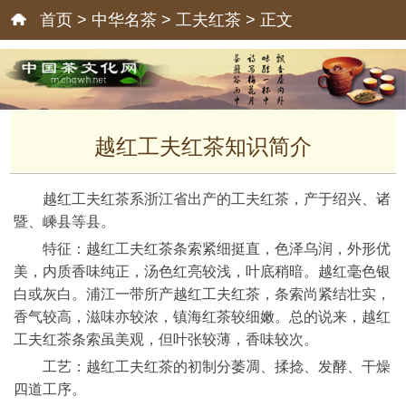
首页
>
中华名茶
>
工夫红茶
> 正文
越红工夫红茶知识简介
越红工夫红茶系浙江省出产的工夫红茶，产于绍兴、诸
暨、嵊县等县。
特征：越红工夫红茶条索紧细挺直，色泽乌润，外形优
美，内质香味纯正，汤色红亮较浅，叶底稍暗。越红毫色银
白或灰白。浦江一带所产越红工夫红茶，条索尚紧结壮实，
香气较高，滋味亦较浓，镇海红茶较细嫩。总的说来，越红
工夫红茶条索虽美观，但叶张较薄，香味较次。
工艺：越红工夫红茶的初制分萎凋、揉捻、发酵、干燥
四道工序。