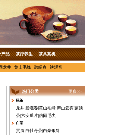
叶产品
茶疗养生
茶具茶机
湖龙井
黄山毛峰
碧螺春
铁观音
热门分类
更多>>
绿茶
龙井
|
碧螺春
|
黄山毛峰
|
庐山云雾
|
蒙顶
茶
|
六安瓜片
|
信阳毛尖
白茶
贡眉
|
白牡丹茶
|
白豪银针