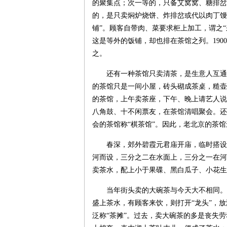
的聚集点；次一等的，只备艾窝窝、糖排岔
的，是只卖焖炉烧饼、炸排岔或代以肉丁馒
铺”。顾客自带肉、菜要求柜上加工，谓之
这是等外的饭铺，却也排在茶馆之列。19
之。
还有一种茶馆只卖清茶，是生意人互通
的茶馆只是一间小屋，砖头砌成茶桌，糙壶
的茶馆，上午卖茶座，下午、晚上请艺人说
八角鼓、十不闲票友，在茶馆清唱聚会。还
会的茶馆称“棋茶馆”。因此，老北京的茶
春深，郊外碧霞元君庙开庙，临时搭设
河而设，三分之二在水面上，三分之一在河岸
卖茶水，配上小于果碟、黑白瓜子、小花生
当年街头卖的大碗茶与今天大不相同。
盛上茶水，有顾客来饮，则打开“龙头”，
泛称“茶摊”。过去，卖大碗茶的多是丧失