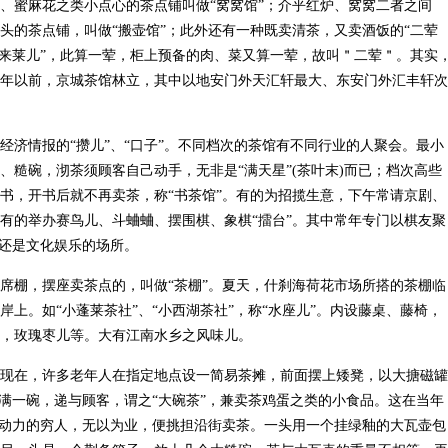
、蜜麻花之类小点心的茶点铺叫做“窝窝馆”；介乎红炉、窝窝二者之间
头的茶点铺，叫做“搬壶馆”；此外还有一种既卖清茶，又卖酒饭的“二荤
“来莱儿”，此算一荤，柜上预备的肉、菜又算一荤，故叫＂二荤＂。其实
00年以前，京城茶馆林立，其中以地安门外天汇轩最大、东安门外汇丰轩次
经济情报的“攒儿”、“口子”。不同档次的茶馆有不同行业的人聚会。最小
、糙碗，沏茶须顾客自己动手，无非是“满天星”(茶叶末)而已；档次高些
书，开书后就不再卖茶，称“书茶馆”。有的为招揽生意，下午常请京剧、
有的举办赛鸟儿、斗蛐蛐、摆围棋、象棋“擂台”。其中常年专门以棋友聚
馆还是文化娱乐的场所。
席棚，摆座卖茶点的，叫做“茶棚”。夏天，什刹海荷花市场所搭的茶棚临
上。如“小蓬莱茶社”、“小西湖茶社”，称“水座儿”。内设藤桌、藤椅，
，玫瑰枣儿等。大有江南水乡之风味儿。
现在，许多老年人在指定地点设一简易茶摊，前面摆上矮凳，以大搪磁罐
放满一碗，递与顾客，谓之“大碗茶”，兼卖茶鸡蛋之类的小食品。这在当年
劳动力的穷人，无以为业，便挑担沿街卖茶。一头用一个挂绿釉的大瓦壶包