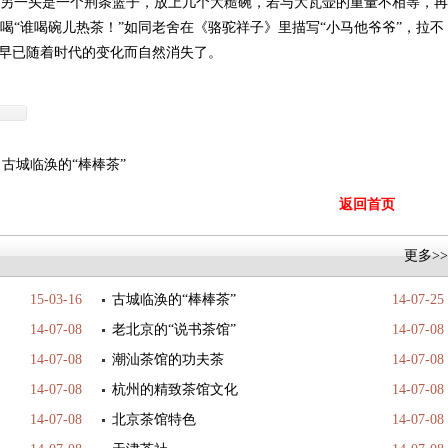
另一头是一个荆条篮子，放上几个大糙碗，若与大瓦壶的重量不相等，再
喝“谁喝碗儿热茶！”如同老舍在《骆驼祥子》里描写“小马他爷爷”，拉不
”早已随着时代的变化而自然消失了。
：
古城临涣的“棒棒茶”
返回首页
更多>>
15-03-16
古城临涣的“棒棒茶”
14-07-25
14-07-08
老北京的“说书茶馆”
14-07-08
14-07-08
潮汕茶馆的功夫茶
14-07-08
14-07-08
杭州的精致茶馆文化
14-07-08
14-07-08
北京茶馆特色
14-07-08