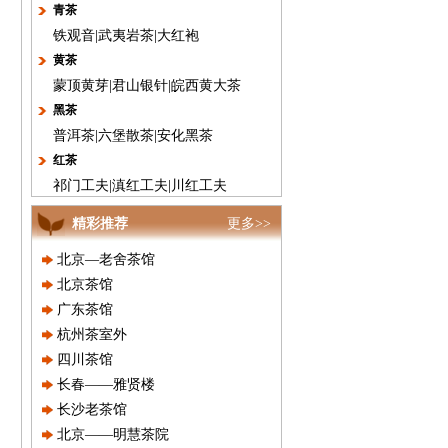
青茶
铁观音
|
武夷岩茶
|
大红袍
，
黄茶
蒙顶黄芽
|
君山银针
|
皖西黄大茶
黑茶
普洱茶
|
六堡散茶
|
安化黑茶
红茶
祁门工夫
|
滇红工夫
|
川红工夫
精彩推荐
更多>>
北京—老舍茶馆
北京茶馆
广东茶馆
杭州茶室外
四川茶馆
长春——雅贤楼
长沙老茶馆
北京——明慧茶院