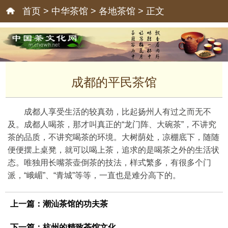
首页
>
中华茶馆
>
各地茶馆
> 正文
成都的平民茶馆
成都人享受生活的较真劲，比起扬州人有过之而无不
及。成都人喝茶，那才叫真正的“龙门阵、大碗茶”，不讲究
茶的品质，不讲究喝茶的环境。大树荫处，凉棚底下，随随
便便摆上桌凳，就可以喝上茶，追求的是喝茶之外的生活状
态。唯独用长嘴茶壶倒茶的技法，样式繁多，有很多个门
派，“峨嵋”、“青城”等等，一直也是难分高下的。
上一篇：
潮汕茶馆的功夫茶
下一篇：
杭州的精致茶馆文化