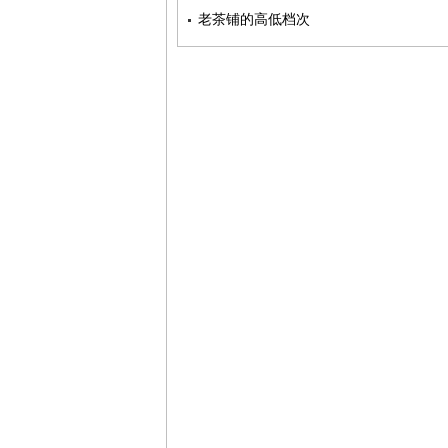
老茶铺的高低档次