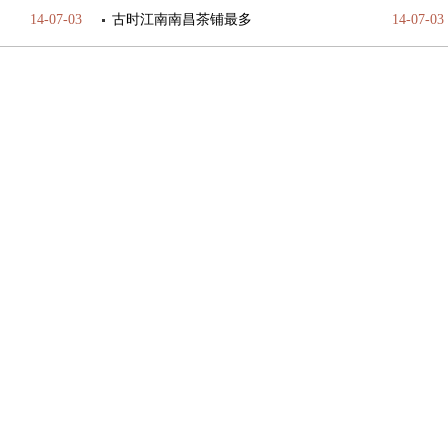
14-07-03
古时江南南昌茶铺最多
14-07-03