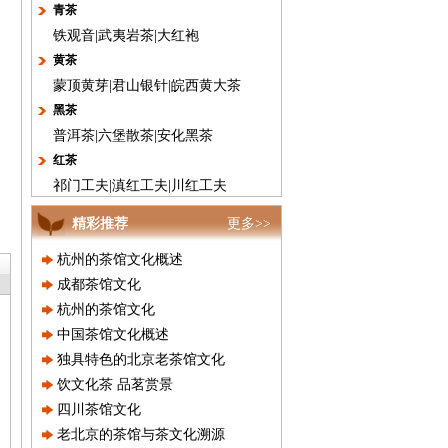
青茶
铁观音
|
武夷岩茶
|
大红袍
黄茶
蒙顶黄芽
|
君山银针
|
皖西黄大茶
黑茶
普洱茶
|
六堡散茶
|
安化黑茶
红茶
祁门工夫
|
滇红工夫
|
川红工夫
精彩推荐
更多>>
杭州的茶馆文化概述
成都茶馆文化
杭州的茶馆文化
中国茶馆文化概述
独具特色的北京老茶馆文化
饮文化茶 品茗赏景
四川茶馆文化
老北京的茶馆与茶文化溯源