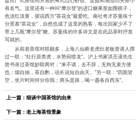
盘街广式茶馆同芳居的粤式点心虾饺、蛋挞和潮汕功夫茶小
有名气。这里还有一种叫“摩尔登”的进口糖果形如围棋子，
色淡红淡黄，据说西方“茶花女”最爱吃。南社奇才苏曼殊十
分景慕“茶花女”，自然也成了这里的熟客，每次回家少不了
带上几瓶“摩尔登”糖。苏曼殊的许多诗文是在此品茶时抒发
写就的。
从前老茶馆对联颇多，上海八仙桥老虎灶老板曾请人撰
过一联：“灶行原类虎，水势宛喷龙”。沪上书家洪丕谟先生
曾书录过茶馆妙联两对：“来不请，去不辞，无拘无束方便
也；烟自抽，茶自酌，说长说短自由天。”另一联：“四面皆
空，坐片时间何分你我；两头是路，喝一盏各自西东”。
上一篇：
细谈中国茶馆的由来
下一篇：
老上海茶馆景象