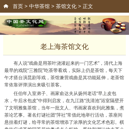
首页
>
中华茶馆
>
茶馆文化
> 正文
老上海茶馆文化
有人说“戏曲是用茶叶浇灌起来的一门艺术”，清代上海
最早的戏院“三雅院”吃茶带看戏，实际上仍是茶馆，每天下
午才搭台演昆剧等戏，茶馆兼营戏曲是其功能延伸，老茶馆
常依靠评弹演出来吸引茶客。
任伯年入室弟子、画家俞达夫从扬州老话“早上皮包
水，午后水包皮”中得到启发，在九江路“洗清池”浴室隔壁开
了文明雅集茶馆，当年一批文人、书画家喜欢到此雅集，煮
茶论艺事。著名灯谜社团“萍社”常借此地举行活动，茶座间
悬挂着灯谜，给寻常的茶馆增添了浓厚的文化艺术色彩。棋