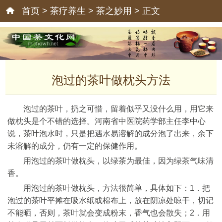
首页
>
茶疗养生
>
茶之妙用
> 正文
泡过的茶叶做枕头方法
泡过的茶叶，扔之可惜，留着似乎又没什么用，用它来
做枕头是个不错的选择。河南省中医院药学部主任李中心
说，茶叶泡水时，只是把遇水易溶解的成分泡了出来，余下
未溶解的成分，仍有一定的保健作用。
用泡过的茶叶做枕头，以绿茶为最佳，因为绿茶气味清
香。
用泡过的茶叶做枕头，方法很简单，具体如下：1．把
泡过的茶叶平摊在吸水纸或棉布上，放在阴凉处晾干，切记
不能晒，否则，茶叶就会变成粉末，香气也会散失；2．用