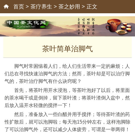
首页
>
茶疗养生
>
茶之妙用
> 正文
茶叶简单治脚气
脚气时常困恼着人们，给人们生活带来一定的麻烦；人
们总在寻找快速治脚气的方法；然而，茶叶却是可以治疗脚
气的，茶叶治疗脚气有什么诀窍呢？
首先，将茶叶用开水浸泡，等茶叶泡好了以后，将里面
的茶水喝干或是倒掉，留下茶叶渣；将茶叶渣倒入盆中，然
后放入温开水轻微的搅拌一下！
然后，准备放入一些白醋并用手搅拌；等待茶叶渣的药
性扩散后，就可以泡脚啦；每天泡15分钟左右，这样泡脚除
了可以治脚气外，还可以减少人体疲劳，可谓是一举两得！