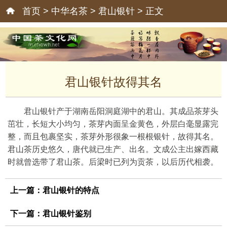
首页
>
中华名茶
>
君山银针
> 正文
君山银针故得其名
君山银针产于湖南岳阳洞庭湖中的君山。其成品茶芽头
茁壮，长短大小均匀，茶芽内面呈金黄色，外层白毫显露完
整，而且包裹坚实，茶芽外形很象一根根银针，故得其名。
君山茶历史悠久，唐代就已生产、出名。文成公主出嫁西藏
时就曾选带了君山茶。后梁时已列为贡茶，以后历代相袭。
上一篇：
君山银针的特点
下一篇：
君山银针鉴别