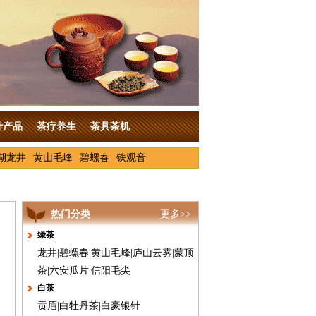
叶产品
茶疗养生
茶具茶机
湖龙井
黄山毛峰
碧螺春
铁观音
热门分类
更多>>
绿茶
龙井
|
碧螺春
|
黄山毛峰
|
庐山云雾
|
蒙顶
茶
|
六安瓜片
|
信阳毛尖
白茶
贡眉
|
白牡丹茶
|
白豪银针