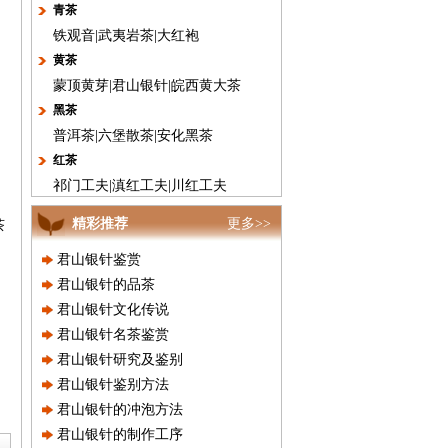
青茶
铁观音
|
武夷岩茶
|
大红袍
黄茶
蒙顶黄芽
|
君山银针
|
皖西黄大茶
黑茶
普洱茶
|
六堡散茶
|
安化黑茶
红茶
祁门工夫
|
滇红工夫
|
川红工夫
精彩推荐
更多>>
茶
君山银针鉴赏
君山银针的品茶
君山银针文化传说
君山银针名茶鉴赏
君山银针研究及鉴别
君山银针鉴别方法
君山银针的冲泡方法
君山银针的制作工序