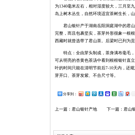
为1340毫米左右，相对湿度较大，三月至
岛上树木丛生，自然环境适宜茶树生长，山
君山银针产于湖南岳阳洞庭湖中的君山
完整，而且包裹坚实，茶芽外形很象一根根
西藏时就曾选带了君山茶。后梁时已列为贡
特点：全由芽头制成，茶身满布毫毛，
可从明亮的杏黄色茶汤中看到根根银针直立
叶的时间只能在清明节前后7-10天内，
芽开口、茶芽发紫、不合尺寸等。
分享到：
上一篇：
君山银针产地
下一篇：
君山