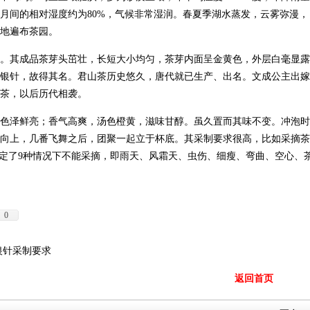
九月间的相对湿度约为80%，气候非常湿润。春夏季湖水蒸发，云雾弥漫，
地遍布茶园。
。其成品茶芽头茁壮，长短大小均匀，茶芽内面呈金黄色，外层白毫显露
银针，故得其名。君山茶历史悠久，唐代就已生产、出名。文成公主出嫁
茶，以后历代相袭。
色泽鲜亮；香气高爽，汤色橙黄，滋味甘醇。虽久置而其味不变。冲泡时
向上，几番飞舞之后，团聚一起立于杯底。其采制要求很高，比如采摘茶
还规定了9种情况下不能采摘，即雨天、风霜天、虫伤、细瘦、弯曲、空心、
0
银针采制要求
返回首页