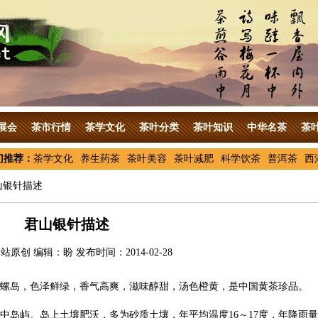
展会
茶市行情
茶学文化
茶叶分类
茶叶知识
中华名茶
茶
门推荐：
茶学文化
养生药茶
茶叶美容
茶叶减肥
科学饮茶
普洱茶
西
山银针描述
君山银针描述
原创 编辑：盼 发布时间：2014-02-28
螺岛，色泽鲜绿，香气高爽，滋味醇甜，汤色橙黄，是中国黄茶珍品。
中岛屿。岛上土壤肥沃，多为砂质土壤，年平均温度16～17度，年降雨量