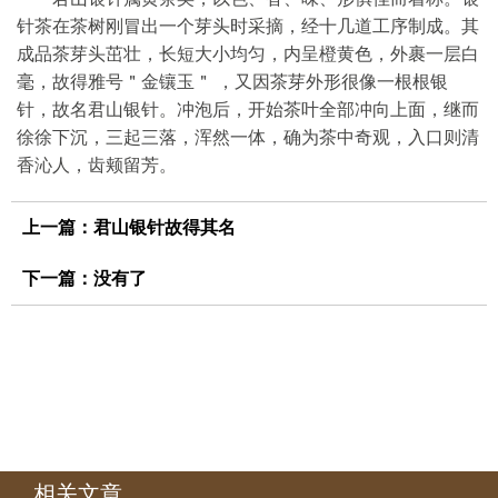
针茶在茶树刚冒出一个芽头时采摘，经十几道工序制成。其
成品茶芽头茁壮，长短大小均匀，内呈橙黄色，外裹一层白
毫，故得雅号＂金镶玉＂ ，又因茶芽外形很像一根根银
针，故名君山银针。冲泡后，开始茶叶全部冲向上面，继而
徐徐下沉，三起三落，浑然一体，确为茶中奇观，入口则清
香沁人，齿颊留芳。
上一篇：
君山银针故得其名
下一篇：没有了
相关文章