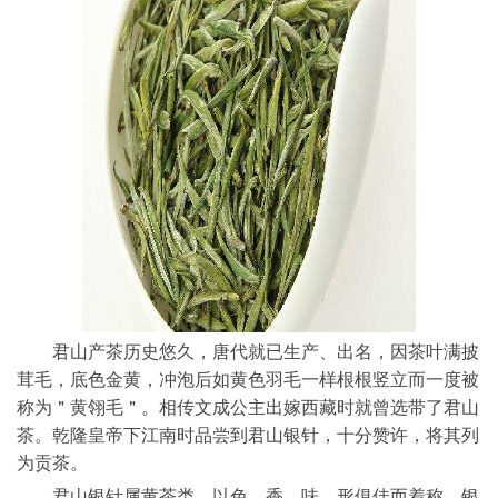
君山产茶历史悠久，唐代就已生产、出名，因茶叶满披
茸毛，底色金黄，冲泡后如黄色羽毛一样根根竖立而一度被
称为＂黄翎毛＂。相传文成公主出嫁西藏时就曾选带了君山
茶。乾隆皇帝下江南时品尝到君山银针，十分赞许，将其列
为贡茶。
君山银针属黄茶类，以色、香、味、形俱佳而着称。银