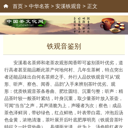
首页
>
中华名茶
>
安溪铁观音
> 正文
铁观音鉴别
安溪着名茶师和老茶农观形闻香即可鉴别茶叶优劣，道
行高者甚至能品断此茶产何地何村、几年生茶树，特点突出
者还能品味出自何名茶师之手。外行人品饮铁观音可从“观
形、听声、察色、闻香、品韵”入手来辨别茶叶优劣。观
形：优质铁观音茶条卷曲、肥壮圆结、沉重匀整；听声：精
品茶叶较一般茶叶紧结，叶身沉重，取少量茶叶放入茶壶，
可闻“当当”之声，其声清脆为上，声哑者为次；察色：成品
茶色泽鲜润，带砂绿色，红点鲜艳，叶表带白霜。冲泡后汤
色金黄，浓艳清澈，茶叶展开后叶底肥厚明亮（铁观音茶叶
特征之一叶背外曲），具绸面光泽，此为上，汤色暗红者次