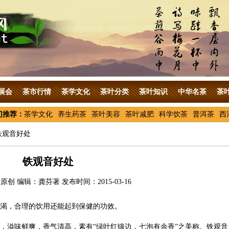
展会
茶市行情
茶学文化
茶叶分类
茶叶知识
中华名茶
茶
门推荐：
茶学文化
养生药茶
茶叶美容
茶叶减肥
科学饮茶
普洱茶
西
铁观音好处
铁观音好处
创 编辑：龚芬著 发布时间：2015-03-16
渴，合理的饮用还能起到保健的功效。
，溢味鲜爽，香气清高，素有“绿叶红镶边，七泡有余香”之美称。铁观音