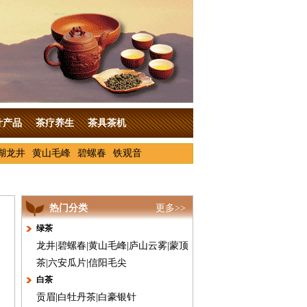
叶产品
茶疗养生
茶具茶机
湖龙井
黄山毛峰
碧螺春
铁观音
热门分类
更多>>
绿茶
龙井
|
碧螺春
|
黄山毛峰
|
庐山云雾
|
蒙顶
茶
|
六安瓜片
|
信阳毛尖
白茶
贡眉
|
白牡丹茶
|
白豪银针