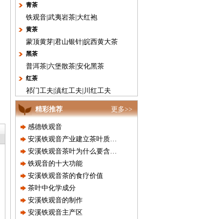
青茶
铁观音
|
武夷岩茶
|
大红袍
黄茶
蒙顶黄芽
|
君山银针
|
皖西黄大茶
黑茶
普洱茶
|
六堡散茶
|
安化黑茶
红茶
祁门工夫
|
滇红工夫
|
川红工夫
精彩推荐
更多>>
感德铁观音
安溪铁观音产业建立茶叶质量的可
安溪铁观音茶叶为什么要含一部分
铁观音的十大功能
安溪铁观音茶的食疗价值
茶叶中化学成分
安溪铁观音的制作
安溪铁观音主产区