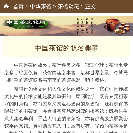
首页
>
中华茶馆
>
茶馆动态
> 正文
中国茶馆的取名趣事
中国是茶的故乡，茶叶种类之多，冠盖全球；茶馆名堂
之多，绝无仅有；茶馆内涵之丰富，堪称世界之最。今就民
国时期的茶馆取名与南京的茶馆概况，稍作叙述。
茶馆作为俗文化和大众文化的载体之一，它在中国传统
文化中的传承功能是极其重要的。民国时期，既有专卖粗茶
水的野茶馆，亦有卖茶又卖点心酒菜的茶酒馆；既有说评书
唱鼓词的书茶馆，亦有供茶客品茗对弈的棋茶馆；既有供生
意人集会牟利、手艺人待雇的清茶馆，亦有供高级流氓聚会
议事的茶馆。真可谓五花八门，应有尽有。光顾的茶客亦是