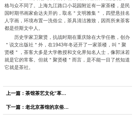
格与众不同了。上海九江路口小花园附近有一家茶楼，是民
国时期书画家俞达夫开的，取名＂文明雅集＂，四壁悬挂名
人字画，环境布置一洗俗尘，茶具清洁雅致，因而所来茶客
都是些斯文中人。
历史学家卫聚贤，抗战时期在重庆除在大学任教，创办
＂说文出版社＂外，在1943年冬还开了一家茶楼，叫＂聚
贤楼＂，茶客大多是大学教授和文化界知名人士，像郭沫若
就是它的常客。但就＂聚贤楼＂而言，是不能一目了然知道
它就是茶社。
上一篇：
茶馆茶艺文化“革命”正当时
下一篇：
老北京茶馆的京俗京韵