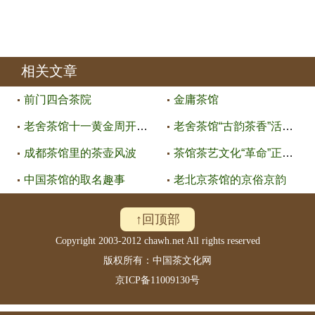
相关文章
前门四合茶院
金庸茶馆
老舍茶馆十一黄金周开展京味综艺
老舍茶馆“古韵茶香”活动精彩回
成都茶馆里的茶壶风波
茶馆茶艺文化“革命”正当时
中国茶馆的取名趣事
老北京茶馆的京俗京韵
↑回顶部
Copyright 2003-2012 chawh.net All rights reserved
版权所有：中国茶文化网
京ICP备11009130号