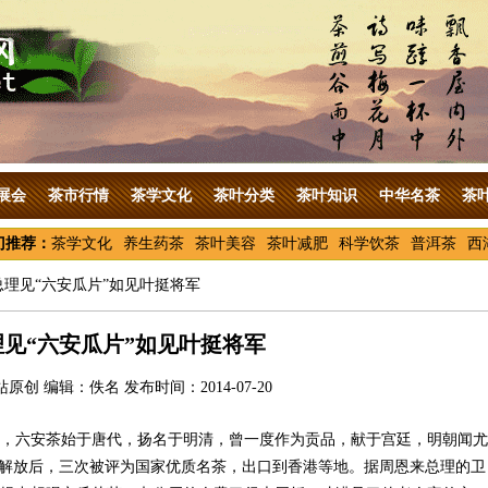
展会
茶市行情
茶学文化
茶叶分类
茶叶知识
中华名茶
茶
门推荐：
茶学文化
养生药茶
茶叶美容
茶叶减肥
科学饮茶
普洱茶
西
总理见“六安瓜片”如见叶挺将军
理见“六安瓜片”如见叶挺将军
原创 编辑：佚名 发布时间：2014-07-20
，六安茶始于唐代，扬名于明清，曾一度作为贡品，献于宫廷，明朝闻尤
。解放后，三次被评为国家优质名茶，出口到香港等地。据周恩来总理的卫