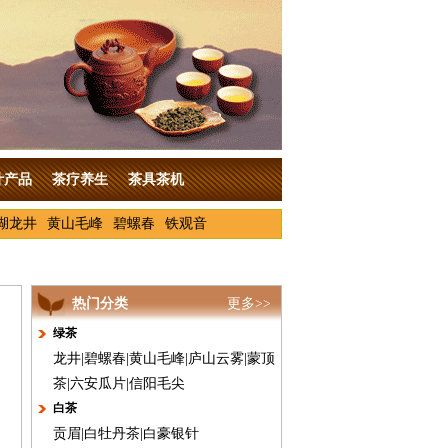
叶产品
茶疗养生
茶具茶机
湖龙井
黄山毛峰
碧螺春
铁观音
热门分类
更多>>
绿茶
龙井
|
碧螺春
|
黄山毛峰
|
庐山云雾
|
蒙顶
茶
|
六安瓜片
|
信阳毛尖
白茶
贡眉
|
白牡丹茶
|
白豪银针