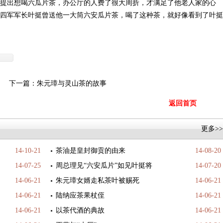
提出想喝六瓜片茶，办公厅的人费了很大周折，才满足了他老人家的心
四军军长叶挺曾送他一大筒六安瓜片茶，喝了这种茶，就好像看到了叶挺
下一篇：
朱元璋与灵山茶的故事
返回首页
更多>>
14-10-21
茶油是皇封御贡的由来
14-08-20
14-07-25
周总理见“六安瓜片”如见叶挺将
14-07-20
14-06-21
朱元璋女婿走私茶叶被赐死
14-06-21
14-06-21
陆纳应茶果杖侄
14-06-21
14-06-21
以茶代酒的典故
14-06-21