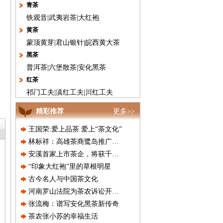
青茶
铁观音
|
武夷岩茶
|
大红袍
黄茶
蒙顶黄芽
|
君山银针
|
皖西黄大茶
黑茶
普洱茶
|
六堡散茶
|
安化黑茶
红茶
祁门工夫
|
滇红工夫
|
川红工夫
精彩推荐
更多>>
王国荣:爱上品茶 爱上“茶文化”
林标祥：高雄茶商鹭岛推广冷泡茶
安溪首家上市茶企，将获千万元补
“印象大红袍”里的草根明星
古今名人与中国茶文化
河南罗山法院为茶农诉讼开辟绿色
张流梅：谱写安化黑茶新传奇
茶农张小苏的幸福生活