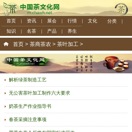
首页
|
资讯
|
展会
|
行情
|
文化
分类
|
知识
|
名茶
|
产品
|
养生
首页
>
茶商茶农
>
茶叶加工
>
解析绿茶制造工艺
无公害茶叶加工制作六大要求
奶茶生产作业指导书
春茶采摘注意事项