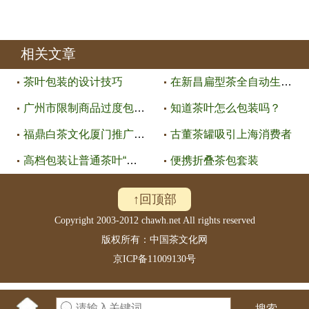
相关文章
茶叶包装的设计技巧
在新昌扁型茶全自动生产线研制成
广州市限制商品过度包装管理暂行
知道茶叶怎么包装吗？
福鼎白茶文化厦门推广中心正式挂
古董茶罐吸引上海消费者
高档包装让普通茶叶“丑小鸭变白
便携折叠茶包套装
↑回顶部
Copyright 2003-2012 chawh.net All rights reserved
版权所有：中国茶文化网
京ICP备11009130号
搜索