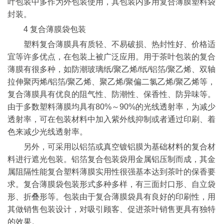
叶包装中多作为外包装使用，其包装内多用复合薄膜塑料袋
封装。
4 复合薄膜袋包装
塑料复合薄膜具有质轻、不易破损、热封性好、价格适
宜等许多优点，在包装上被广泛应用。用于茶叶包装的复合
薄膜有很多种，如防潮玻璃纸/聚乙烯/纸/铝箔/聚乙烯、双轴
拉伸聚丙烯/铝箔/聚乙烯、聚乙烯/聚偏二氯乙烯/聚乙烯等，
复合薄膜具有优良的阻气性、防潮性、保香性、防异味等。
由于多数塑料薄膜均具有80%～90%的光线透射率，为减少
透射率，可在包装材料中加入紫外线抑制或者通过印刷、着
色来减少光线透射率。
另外，可采用以铝箔或真空镀铝膜为基础材料的复合材
料进行遮光包装。铝箔复合包装袋用金属铝压制而成，其金
属阻隔性能复合塑料薄膜实用性很强基本达到茶叶的保香要
求。复合薄膜袋包装形式多种多样，有三面封口形、自立袋
形、折叠形等。包装由于复合薄膜袋具有良好的印刷性，用
其做销售包装设计，对吸引顾客、促进茶叶销售更具有独特
的效果。