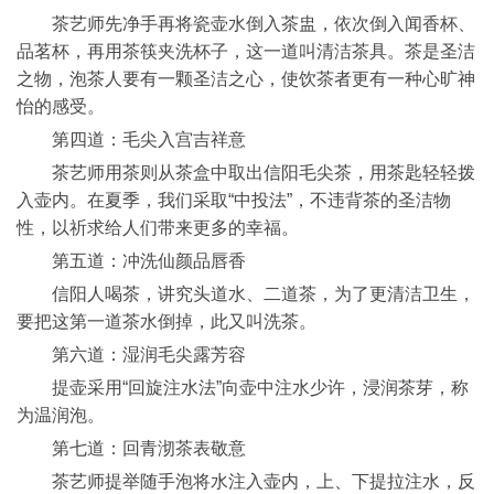
茶艺师先净手再将瓷壶水倒入茶盅，依次倒入闻香杯、
品茗杯，再用茶筷夹洗杯子，这一道叫清洁茶具。茶是圣洁
之物，泡茶人要有一颗圣洁之心，使饮茶者更有一种心旷神
怡的感受。
第四道：毛尖入宫吉祥意
茶艺师用茶则从茶盒中取出信阳毛尖茶，用茶匙轻轻拨
入壶内。在夏季，我们采取“中投法”，不违背茶的圣洁物
性，以祈求给人们带来更多的幸福。
第五道：冲洗仙颜品唇香
信阳人喝茶，讲究头道水、二道茶，为了更清洁卫生，
要把这第一道茶水倒掉，此又叫洗茶。
第六道：湿润毛尖露芳容
提壶采用“回旋注水法”向壶中注水少许，浸润茶芽，称
为温润泡。
第七道：回青沏茶表敬意
茶艺师提举随手泡将水注入壶内，上、下提拉注水，反