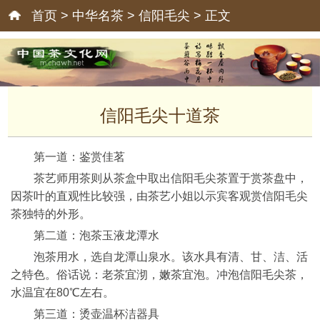
首页
>
中华名茶
>
信阳毛尖
> 正文
信阳毛尖十道茶
第一道：鉴赏佳茗
茶艺师用茶则从茶盒中取出信阳毛尖茶置于赏茶盘中，
因茶叶的直观性比较强，由茶艺小姐以示宾客观赏信阳毛尖
茶独特的外形。
第二道：泡茶玉液龙潭水
泡茶用水，选自龙潭山泉水。该水具有清、甘、洁、活
之特色。俗话说：老茶宜沏，嫩茶宜泡。冲泡信阳毛尖茶，
水温宜在80℃左右。
第三道：烫壶温杯洁器具