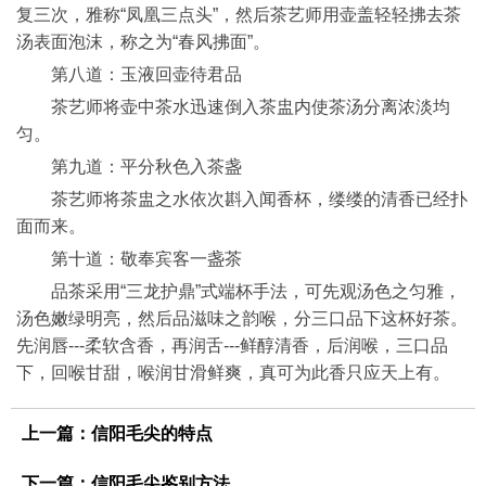
复三次，雅称“凤凰三点头”，然后茶艺师用壶盖轻轻拂去茶
汤表面泡沫，称之为“春风拂面”。
第八道：玉液回壶待君品
茶艺师将壶中茶水迅速倒入茶盅内使茶汤分离浓淡均
匀。
第九道：平分秋色入茶盏
茶艺师将茶盅之水依次斟入闻香杯，缕缕的清香已经扑
面而来。
第十道：敬奉宾客一盏茶
品茶采用“三龙护鼎”式端杯手法，可先观汤色之匀雅，
汤色嫩绿明亮，然后品滋味之韵喉，分三口品下这杯好茶。
先润唇---柔软含香，再润舌---鲜醇清香，后润喉，三口品
下，回喉甘甜，喉润甘滑鲜爽，真可为此香只应天上有。
上一篇：
信阳毛尖的特点
下一篇：
信阳毛尖鉴别方法