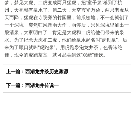
梦，梦见大虎、二虎变成两只猛虎，把“童子泉”移到了杭
州，天亮就有泉水了。第二天，天空霞光万朵，两只老虎从
天而降，猛虎在寺院旁的竹园里，前爪刨地，不一会就刨了
一个深坑，突然狂风暴雨大作，雨停后，只见深坑里涌出一
股清泉，大家明白了，肯定是大虎和二虎给他们带来的泉
水。为了纪念大虎和二虎，他们给泉水起名叫“虎刨泉”。后
来为了顺口就叫“虎跑泉”。用虎跑泉泡龙井茶，色香味绝
佳，现今的虎跑茶室，就可品尝到这“双绝”佳饮。
上一篇：
西湖龙井茶历史渊源
下一篇：
西湖龙井传说一