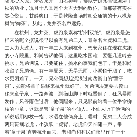
隆龙心大悦。茶名龙井，山名狮峰，都似乎预兆着他彪炳千
秋的功业，况且十八又是个大吉大利的数位。而那茶有实在
赏心悦目，甘醇爽口，于是乾隆当场封胡公庙前的十八棵茶
树为“御茶”。从此，龙井茶名声远扬。
在杭州，龙井茶、虎跑泉素称“杭州双绝”。虎跑泉是怎
样来的呢？据说很早以前有兄弟二人，哥弟名大虎和二虎。
二人力大过人，有一年二人来到杭州，想安家住在现在虎跑
的小寺院里。和尚告诉他俩，这里吃水困难，要翻几道岭去
挑水，兄弟俩说，只要能住，挑水的事我们包了，于是和尚
收留了兄弟俩。有一年夏天，天旱无雨，小溪也干涸了，吃
水更困难了。一天，兄弟俩想起流浪过南岳衡山的“童子
泉”，如能将童子泉移来杭州就好了。兄弟俩决定要去衡山
移来童子泉，一路奔波，到衡山脚下时就昏倒了，狂风暴雨
发作，风停雨住过后，他俩醒来，只见眼前站着一位手拿柳
枝的小童，这就是管“童子泉”的小仙人。小仙人听了他俩的
诉说后用柳枝一指，水洒在他俩身上，霎时，兄弟二人变成
两只斑斓老虎，小孩跃上虎背。老虎仰天长啸一声，带
着“童子泉”直奔杭州而去。老和尚和村民们夜里作了一个