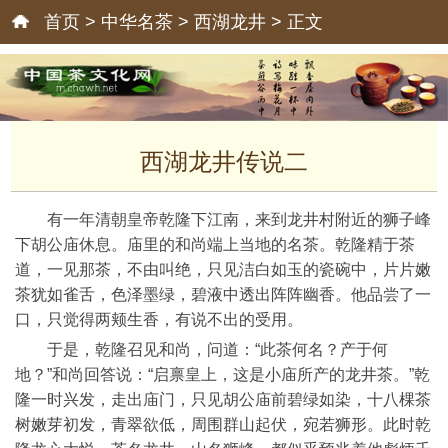
首页
>
中华名茶
>
西湖龙井
> 正文
西湖龙井传说二
有一年清朝皇帝乾隆下江南，来到龙井村附近的狮子峰
下胡公庙休息。庙里的和尚端上当地的名茶。乾隆精于茶
道，一见那茶，不由叫绝，只见洁白如玉的瓷碗中，片片嫩
茶犹如雀舌，色泽墨绿，碧液中透出阵阵幽香。他品尝了一
口，只觉得两颊生香，有说不出的受用。
于是，乾隆召见和尚，问道：“此茶何名？产于何
地？”和尚回答说：“启禀皇上，这是小庙所产的龙井茶。”乾
隆一时兴发，走出庙门，只见胡公庙前碧绿如染，十八棵茶
树嫩芽初发，青翠欲低，周围群山起伏，宛若狮形。此时乾