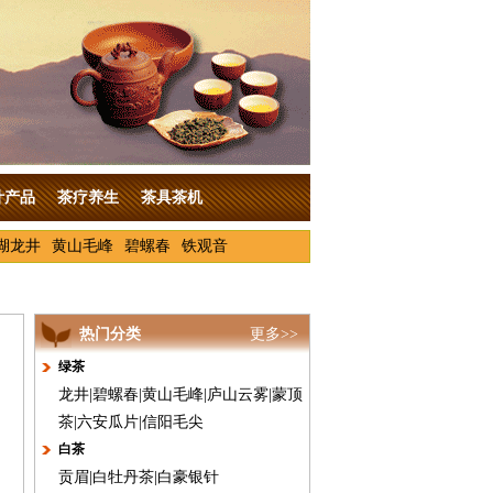
叶产品
茶疗养生
茶具茶机
湖龙井
黄山毛峰
碧螺春
铁观音
热门分类
更多>>
绿茶
龙井
|
碧螺春
|
黄山毛峰
|
庐山云雾
|
蒙顶
茶
|
六安瓜片
|
信阳毛尖
白茶
贡眉
|
白牡丹茶
|
白豪银针