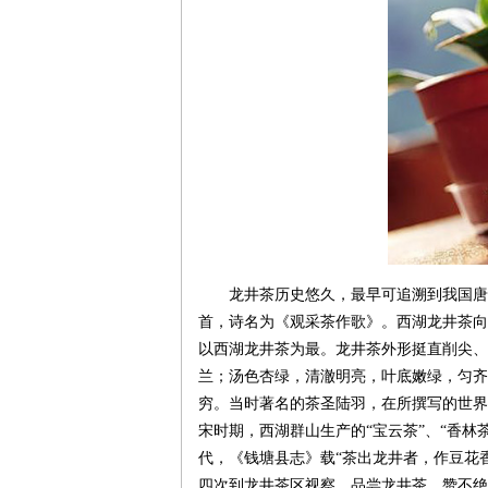
龙井茶历史悠久，最早可追溯到我国唐
首，诗名为《观采茶作歌》。西湖龙井茶向
以西湖龙井茶为最。龙井茶外形挺直削尖、
兰；汤色杏绿，清澈明亮，叶底嫩绿，匀齐
穷。当时著名的茶圣陆羽，在所撰写的世界
宋时期，西湖群山生产的“宝云茶”、“香林
代，《钱塘县志》载“茶出龙井者，作豆花
四次到龙井茶区视察、品尝龙井茶，赞不绝