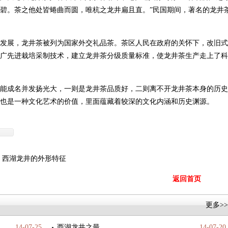
碧。茶之他处皆蜷曲而圆，唯杭之龙井扁且直。”民国期间，著名的龙井
发展，龙井茶被列为国家外交礼品茶。茶区人民在政府的关怀下，改旧式
广先进栽培采制技术，建立龙井茶分级质量标准，使龙井茶生产走上了科
能成名并发扬光大，一则是龙井茶品质好，二则离不开龙井茶本身的历史
也是一种文化艺术的价值，里面蕴藏着较深的文化内涵和历史渊源。
：
西湖龙井的外形特征
返回首页
更多>>
14-07-25
西湖龙井之最
14-07-20