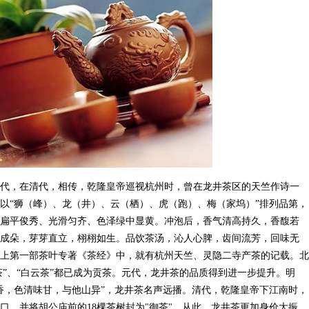
代，在清代，相传，乾隆皇帝巡视杭州时，曾在龙井茶区的天竺作诗一
以“狮（峰）、龙（井）、云（栖）、虎（跑）、梅（家坞）”排列品第，
扁平俊秀、光滑匀齐、色泽绿中显黄。冲泡后，香气清高持久，香馥若
成朵，芽芽直立，栩栩如生。品饮茶汤，沁人心脾，齿间流芳，回味无
上第一部茶叶专著《茶经》中，就有杭州天竺、灵隐二寺产茶的记载。北
茶”、“白云茶”都已成为贡茶。元代，龙井茶的品质得到进一步提升。明
香，色清味甘，与他山异”，龙井茶名声远播。清代，乾隆皇帝下江南时，
口，并将胡公庙前的18棵茶树封为"御茶"。从此，龙井茶更加身价大振，