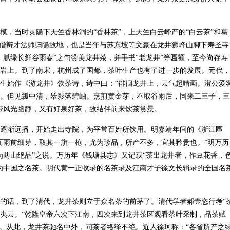
模，当时灵隐下天竺香林洞的“香林茶”，上天竺白云峰产的“白云茶”和葛
高僧辩才法师归隐故地，也是当年与苏东坡等文豪在龙井狮峰山脚下寿圣寺
，腻绿长鲜谷雨春”之句赞美龙井茶，并手书“老龙井”等匾额，至今尚存寿
岩上。到了南宋，杭州成了国都，茶叶生产也有了进一步的发展。元代，
生始作《游龙井》饮茶诗，诗中曰：“徘徊龙井上，云气起晴画。澄公爱
。但见瓢中清，翠影落碧岫。烹煎黄金芽，不取谷雨后，同来二三子，三
带风光幽静，又有好泉好茶，故结伴前来饮茶赏景。
逐渐远播，开始走出寺院，为平常百姓所饮用。明嘉靖年间的《浙江匾
而雨前细芽，取其一旗一枪，尤为珍品，所产不多，宜其矜贵也。”明万历
为两山绝品”之说。万历年《钱塘县志》又记载“茶出龙井者，作豆花香，
为中国之名茶。明代黄一正收录的名茶录及江南才子徐文长辑录的全国名
的话，到了清代，龙井茶则立于众名茶的前茅了。清代学者郝壹恣行考“
夷云。”乾隆皇帝六次下江南，四次来到龙井茶区观看茶叶采制，品茶赋
”。从此，龙井茶驰名中外，问茶者络绎不绝。近人徐珂称：“各省所产之