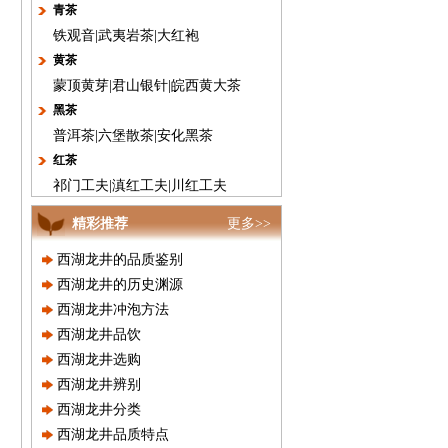
青茶
铁观音
|
武夷岩茶
|
大红袍
黄茶
蒙顶黄芽
|
君山银针
|
皖西黄大茶
黑茶
普洱茶
|
六堡散茶
|
安化黑茶
红茶
祁门工夫
|
滇红工夫
|
川红工夫
精彩推荐
更多>>
西湖龙井的品质鉴别
西湖龙井的历史渊源
西湖龙井冲泡方法
西湖龙井品饮
西湖龙井选购
西湖龙井辨别
西湖龙井分类
西湖龙井品质特点