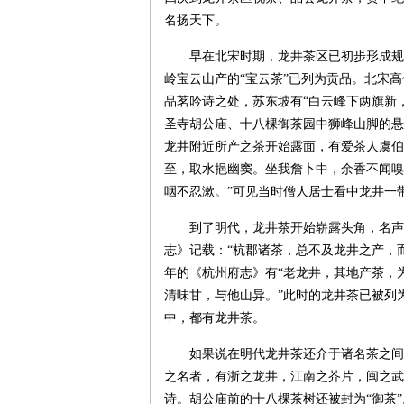
名扬天下。
早在北宋时期，龙井茶区已初步形成规
岭宝云山产的“宝云茶”已列为贡品。北宋
品茗吟诗之处，苏东坡有“白云峰下两旗新
圣寺胡公庙、十八棵御茶园中狮峰山脚的悬
龙井附近所产之茶开始露面，有爱茶人虞伯
至，取水挹幽窦。坐我詹卜中，余香不闻嗅
咽不忍漱。”可见当时僧人居士看中龙井一
到了明代，龙井茶开始崭露头角，名声
志》记载：“杭郡诸茶，总不及龙井之产，
年的《杭州府志》有“老龙井，其地产茶，
清味甘，与他山异。”此时的龙井茶已被列
中，都有龙井茶。
如果说在明代龙井茶还介于诸名茶之间
之名者，有浙之龙井，江南之芥片，闽之武
诗。胡公庙前的十八棵茶树还被封为“御茶