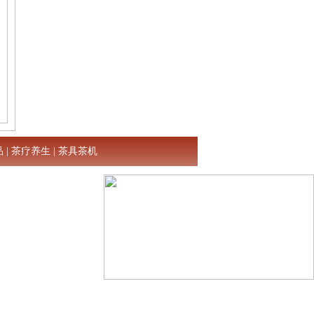
品
|
茶疗养生
|
茶具茶机