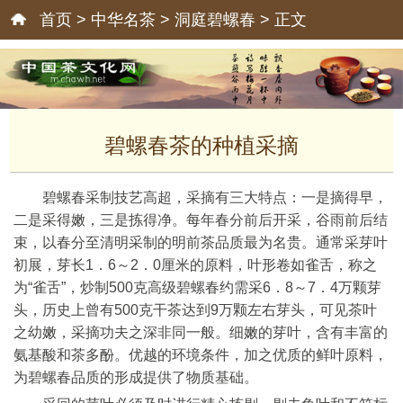
首页
>
中华名茶
>
洞庭碧螺春
> 正文
碧螺春茶的种植采摘
碧螺春采制技艺高超，采摘有三大特点：一是摘得早，
二是采得嫩，三是拣得净。每年春分前后开采，谷雨前后结
束，以春分至清明采制的明前茶品质最为名贵。通常采芽叶
初展，芽长1．6～2．0厘米的原料，叶形卷如雀舌，称之
为“雀舌”，炒制500克高级碧螺春约需采6．8～7．4万颗芽
头，历史上曾有500克干茶达到9万颗左右芽头，可见茶叶
之幼嫩，采摘功夫之深非同一般。细嫩的芽叶，含有丰富的
氨基酸和茶多酚。优越的环境条件，加之优质的鲜叶原料，
为碧螺春品质的形成提供了物质基础。