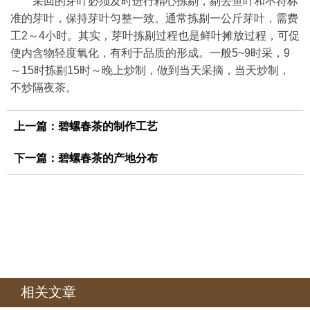
采回的芽叶必须及时进行精心拣剔，剔去鱼叶和不符标
准的芽叶，保持芽叶匀整一致。通常拣剔一公斤芽叶，需费
工2～4小时。其实，芽叶拣剔过程也是鲜叶摊放过程，可促
使内含物轻度氧化，有利于品质的形成。一般5~9时采，9
～15时拣剔15时～晚上炒制，做到当天采摘，当天炒制，
不炒隔夜茶。
上一篇：
碧螺春茶的制作工艺
下一篇：
碧螺春茶的产地分布
相关文章