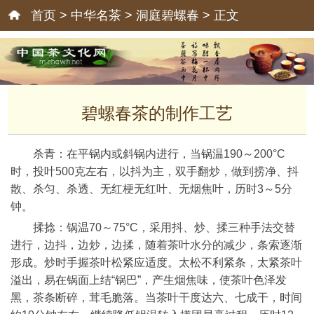
首页
>
中华名茶
>
洞庭碧螺春
> 正文
碧螺春茶的制作工艺
杀青：在平锅内或斜锅内进行，当锅温190～200°C
时，投叶500克左右，以抖为主，双手翻炒，做到捞净、抖
散、杀匀、杀透、无红梗无红叶、无烟焦叶，历时3～5分
钟。
揉捻：锅温70～75°C，采用抖、炒、揉三种手法交替
进行，边抖，边炒，边揉，随着茶叶水分的减少，条索逐渐
形成。炒时手握茶叶松紧应适度。太松不利紧条，太紧茶叶
溢出，易在锅面上结“锅巴”，产生烟焦味，使茶叶色泽发
黑，茶条断碎，茸毛脆落。当茶叶干度达六、七成干，时间