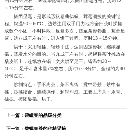
约10分钟左右，继续降低锅温转入搓团显毫过程。历时12
～15分钟左右。
搓团显毫：是形成形状卷曲似螺、茸毫满披的关键过
程。锅温50～60°C，边炒边用双手用力地将全部茶叶揉搓
成数个小团，不时抖散，反复多次，搓至条形卷曲，茸毫显
露，达八成干左右时，进入烘干过程。历时13～15分钟。
烘干：采用轻揉、轻炒手法，达到固定形状，继续显
毫，蒸发水分的目的。当九成干左右时，起锅将茶叶摊放在
桑皮纸上，连纸放在锅上文火烘至足干。锅温约30～
40°C，足干叶含水量7%左右，历时6～8分钟。全程约为40
分钟左右。
炒制特点：手不离茶，茶不离锅，揉中带炒，炒中有
揉，炒揉结合，连续操作，起锅即成。主要工序为：杀青、
揉捻、搓团显毫、烘干。
上一篇：
碧螺春的品级分类
下一篇：
碧螺春茶的种植采摘