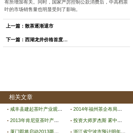
有所增加有关。同时，国家严厉控制公款消费后，中高档茶
叶的市场销售量也明显受到了影响。
上一篇：
散茶逐渐退市
下一篇：
西湖龙井价格首度回落
相关文章
咸丰县建起茶叶产业观光走廊
2014年福州茶企布局提升
2013年肯尼亚茶叶产量可能下降10
投资大师罗杰斯 雾中天为资本论
厦门即将启动2013两岸斗茶活动
浙江省宁波市预计明年春茶减产10