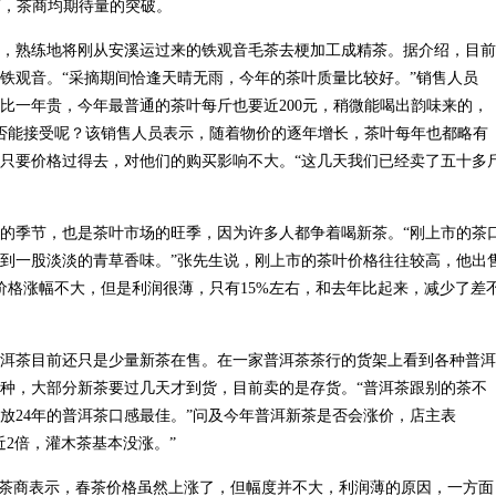
况下，茶商均期待量的突破。
，熟练地将刚从安溪运过来的铁观音毛茶去梗加工成精茶。据介绍，目前
铁观音。“采摘期间恰逢天晴无雨，今年的茶叶质量比较好。”销售人员
比一年贵，今年最普通的茶叶每斤也要近200元，稍微能喝出韵味来的，
是否能接受呢？该销售人员表示，随着物价的逐年增长，茶叶每年也都略有
只要价格过得去，对他们的购买影响不大。“这几天我们已经卖了五十多
的季节，也是茶叶市场的旺季，因为许多人都争着喝新茶。“刚上市的茶
到一股淡淡的青草香味。”张先生说，刚上市的茶叶价格往往较高，他出
茶价格涨幅不大，但是利润很薄，只有15%左右，和去年比起来，减少了差
洱茶目前还只是少量新茶在售。在一家普洱茶茶行的货架上看到各种普洱
种，大部分新茶要过几天才到货，目前卖的是存货。“普洱茶跟别的茶不
放24年的普洱茶口感最佳。”问及今年普洱新茶是否会涨价，店主表
2倍，灌木茶基本没涨。”
多茶商表示，春茶价格虽然上涨了，但幅度并不大，利润薄的原因，一方面