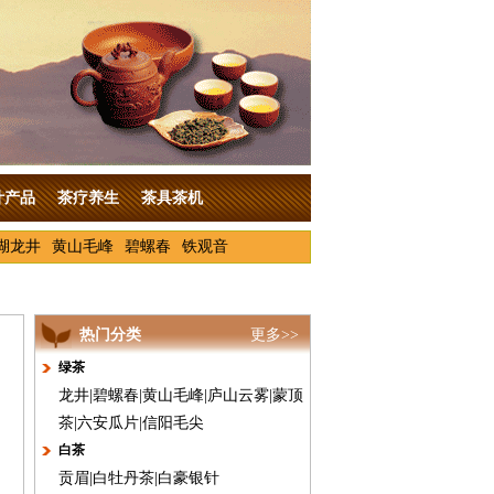
叶产品
茶疗养生
茶具茶机
湖龙井
黄山毛峰
碧螺春
铁观音
热门分类
更多>>
绿茶
龙井
|
碧螺春
|
黄山毛峰
|
庐山云雾
|
蒙顶
茶
|
六安瓜片
|
信阳毛尖
白茶
贡眉
|
白牡丹茶
|
白豪银针