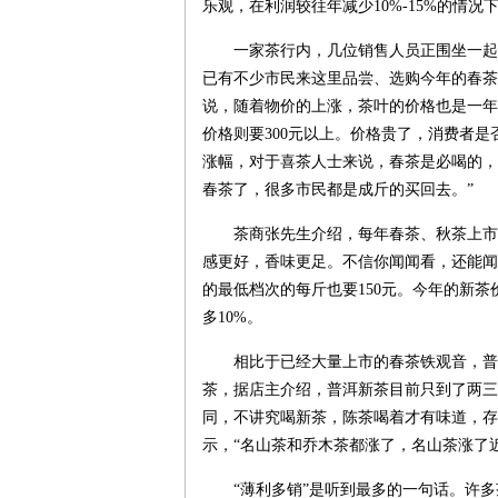
乐观，在利润较往年减少10%-15%的情
一家茶行内，几位销售人员正围坐一起
已有不少市民来这里品尝、选购今年的春茶
说，随着物价的上涨，茶叶的价格也是一年
价格则要300元以上。价格贵了，消费者
涨幅，对于喜茶人士来说，春茶是必喝的，
春茶了，很多市民都是成斤的买回去。”
茶商张先生介绍，每年春茶、秋茶上市
感更好，香味更足。不信你闻闻看，还能闻
的最低档次的每斤也要150元。今年的新
多10%。
相比于已经大量上市的春茶铁观音，普
茶，据店主介绍，普洱新茶目前只到了两三
同，不讲究喝新茶，陈茶喝着才有味道，存
示，“名山茶和乔木茶都涨了，名山茶涨了近
“薄利多销”是听到最多的一句话。许