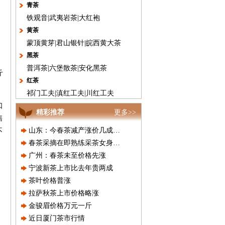
青茶
铁观音
|
武夷岩茶
|
大红袍
黄茶
蒙顶黄芽
|
君山银针
|
皖西黄大茶
黑茶
普洱茶
|
六堡散茶
|
安化黑茶
斤
红茶
祁门工夫
|
滇红工夫
|
川红工夫
口
精彩推荐
更多>>
售
山东：今春茶减产涨价几成定局
不
春茶采摘在即熟练采茶女身价看涨
广州：春茶未至价格先涨
宁波新茶上市比去年贵两成
茶叶价格普涨
拉萨秋茶上市价格略涨
金骏眉价格万元一斤
近日厦门茶市行情