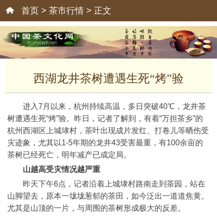
首页
>
茶市行情
> 正文
西湖龙井茶树遭遇生死“烤”验
进入7月以来，杭州持续高温，多日突破40℃，龙井茶
树遭遇生死“烤”验。昨日，记者了解到，有着“万担茶乡”的
杭州西湖区上城埭村，茶叶出现成片发红、打卷儿等晒伤受
灾迹象，尤其以1-5年期的龙井43受害最重，有100余亩的
茶树已经死亡，明年减产已成定局。
山越高
受灾情况越严重
昨天下午6点，记者沿着上城埭村路南走到茶园，站在
山脚望去，原本一垅垅葱郁的茶田，如今泛出一道道焦黄。
尤其是山顶的一片，与周围的茶树形成极大的反差。