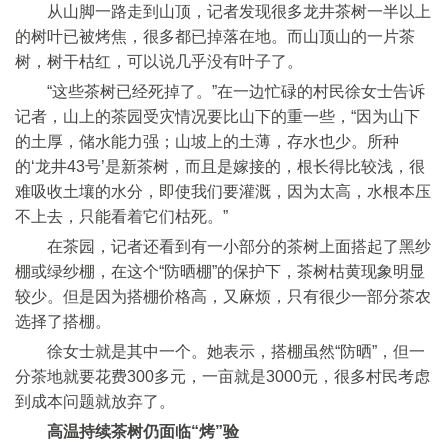
从山脚一路走到山顶，记者发现很多龙井茶树一半以上
的树叶已被烤焦，很多都已掉落在地。而山顶山的一片茶
树，树干枯红，可以说几乎没有叶子了。
“这些茶树已经死掉了。”在一边忙碌的村民徐女士告诉
记者，山上的茶园受灾情况要比山下的重一些，“因为山下
的土厚，储水能力强；山坡上的土薄，存水也少。所种
的‘龙井43号’是新茶树，而且是嫁接的，根长得比较浅，很
难吸收土壤的水分，即使我们要灌溉，因为太高，水根本压
不上去，只能看着它们枯死。”
在茶园，记者还看到有一小部分的茶树上面搭起了黑纱
棚或绿纱棚，在这个“防晒棚”的保护下，茶树枯黄现象明显
较少。但是因为搭棚价格高，又麻烦，只有很少一部分茶农
选择了搭棚。
徐女士就是其中一个。她表示，搭棚虽然“防晒”，但一
分茶地就要花费300多元，一亩就是3000元，很多村民考虑
到成本问题就放弃了。
高温持续茶树仍面临“烤”验