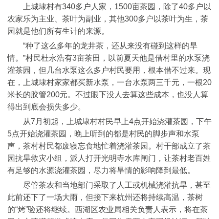
上城埭村有340多户人家，1500亩茶园，除了40多户以
农家乐为主业、茶叶为副业，其他300多户以茶叶为生，茶
园就是他们所有生计的来源。
“种了这么多年的龙井茶，还从来没有碰到这样的旱
情。”村民杜永浩有3亩茶田，以前夏天他是借村里的水泵浇
灌茶园，但几台水泵这么多户村民要用，根本借不过来。现
在，上城埭村家家都买新水泵，一台水泵两三千元，一根20
米长的胶管200元。不过眼下没人去算这些成本，也没人算
得出到底会损失多少。
从7月初起，上城埭村村民早上4点开始浇灌茶园，下午
5点开始浇灌茶园，晚上听到的都是村民的脚步声和水泵
声，茶村村民都废寝忘食地忙着浇灌茶园。村干部成立了茶
园抗旱救灾小组，派人打开光明寺水库闸门，让茶村老百姓
有足够的水源浇灌茶园，尽力将旱情的影响降到最低。
尽管茶农和当地部门采取了人工或机械浇灌抗旱，甚至
此前还下了一场大雨，但接下来杭州还将持续高温，茶树
的“烤”验还将继续。西湖区农业局相关负责人表示，将在茶