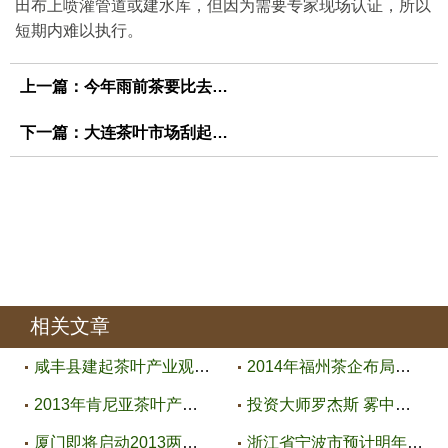
田布上喷灌管道或建水库，但因为需要专家现场认证，所以
短期内难以执行。
上一篇：
今年雨前茶要比去年贵两成
下一篇：
大连茶叶市场刮起野茶风
相关文章
咸丰县建起茶叶产业观光走廊
2014年福州茶企布局提升
2013年肯尼亚茶叶产量可能下降10
投资大师罗杰斯 雾中天为资本论
厦门即将启动2013两岸斗茶活动
浙江省宁波市预计明年春茶减产10