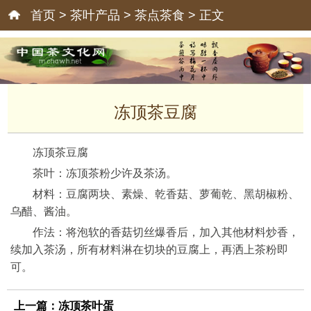
首页
>
茶叶产品
>
茶点茶食
> 正文
冻顶茶豆腐
冻顶茶豆腐
茶叶：冻顶茶粉少许及茶汤。
材料：豆腐两块、素燥、乾香菇、萝葡乾、黑胡椒粉、
乌醋、酱油。
作法：将泡软的香菇切丝爆香后，加入其他材料炒香，
续加入茶汤，所有材料淋在切块的豆腐上，再洒上茶粉即
可。
上一篇：
冻顶茶叶蛋