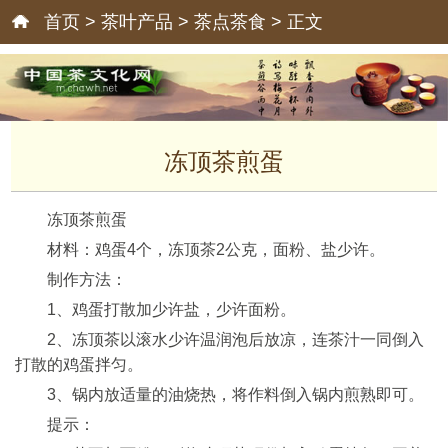
首页
>
茶叶产品
>
茶点茶食
> 正文
冻顶茶煎蛋
冻顶茶煎蛋
材料：鸡蛋4个，冻顶茶2公克，面粉、盐少许。
制作方法：
1、鸡蛋打散加少许盐，少许面粉。
2、冻顶茶以滚水少许温润泡后放凉，连茶汁一同倒入
打散的鸡蛋拌匀。
3、锅内放适量的油烧热，将作料倒入锅内煎熟即可。
提示：