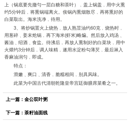
上（锅底要先撤匀一层白糖和茶叶）﹐盖上锅盖﹐用中火熏
约5分钟后﹐将熏锅端离火。俟锅内熏烟散尽﹐再将熏好的
白菜取出。海米洗净﹐待用。
3、将炒锅置火上烧热﹐放人熟荳油约60克﹐烧热时﹐
用葱碎﹑姜末炝锅﹐再下海米(虾米)略煸。然后放入鸡汤﹑
酱油﹑绍酒﹑食盐。待沸后﹐再放人熏制好的白菜块﹐用中
火煨约3分钟后﹐调人味精﹐遂用水淀粉勾薄芡﹐最后淋入
香麻油润匀﹐即成。
特点：
滑嫩﹑爽口﹑清香﹐脆糯相间﹐别具风味。
此菜为中国古代清朝乾隆皇帝宫廷御膳席菜肴之一。
上一篇：
金公双叶粥
下一篇：
茶籽油面线