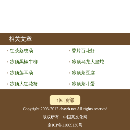
相关文章
红茶荔枝汤
香片百花虾
冻顶黑椒牛柳
冻顶乌龙大皇蛇
冻顶莲耳汤
冻顶茶豆腐
冻顶大红花蟹
冻顶茶叶蛋
↑回顶部
Copyright 2003-2012 chawh.net All rights reserved
版权所有：中国茶文化网
京ICP备11009130号