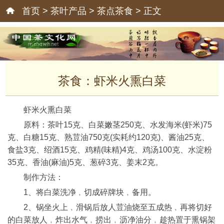
首页
>
茶叶产品
>
茶点茶食
> 正文
茶食：虾米火熏白菜
虾米火熏白菜
原料：茶叶15克、白菜嫩茎250克、水发海米(虾米)75
克、白糖15克、熟荳油750克(实耗约120克)、酱油25克、
食盐3克、绍酒15克、鸡精(味精)4克、鸡汤100克、水淀粉
35克、香油(麻油)5克、葱碎3克、姜末2克。
制作方法：
1、将白菜洗净﹐切成碎牌块﹐备用。
2、锅坐火上﹐滑锅后放人荳油烧至五成热﹐再将切好
的白菜放人﹐炸出水气﹐捞出﹐沥净油分﹐趁热置于熏锅架