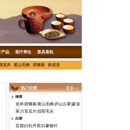
叶产品
茶疗养生
茶具茶机
湖龙井
黄山毛峰
碧螺春
铁观音
热门分类
更多>>
绿茶
龙井
|
碧螺春
|
黄山毛峰
|
庐山云雾
|
蒙顶
茶
|
六安瓜片
|
信阳毛尖
白茶
贡眉
|
白牡丹茶
|
白豪银针