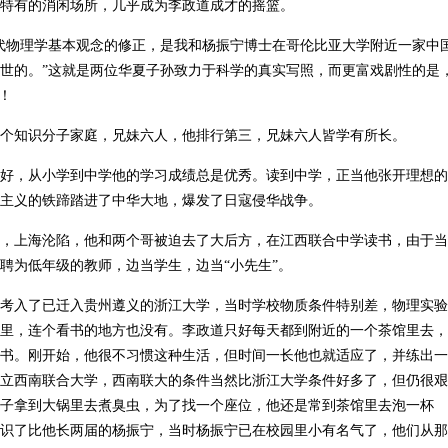
特有的消闲场所，几乎成为李政道成才的摇篮。
代物理学基本观念的修正，是我和杨振宁博士在哥伦比亚大学附近一家中
世的。”这就是两位华夏子孙致力于科学的真实写照，而更富戏剧性的是
！
上海一个知识分子家庭，兄妹六人，他排行第三，兄妹六人皆学有所长。
好，从小学到中学他的学习成绩总是优秀。读到中学，正当他张开理想的
主义的铁蹄踏进了中华大地，爆发了日寇侵华战争。
0年，上海沦陷，他和两个哥被迫去了大后方，在江西联合中学读书，由于当
聘为低年级的教师，边当学生，边当“小先生”。
业并考入了已迁入贵州遵义的浙江大学，当时学校物质条件特别差，物理实验
里，连个看书的地方也没有。李政道只好每天都到附近的一个茶馆里去，
书。刚开始，他很不习惯这种生活，但时间一长他也就适应了，并练出一
立西南联合大学，西南联大的条件当然比浙江大学条件好多了，但仍很艰
子拿到大锅里去煮臭虫，为了找一个座位，他还是常到茶馆里去泡一杯
识了比他长两届的杨振宁，当时杨振宁已在校园里小有名气了，他们从那