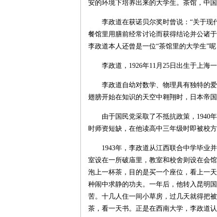
安的环境下培养出来的大学生。茶馆，中国
李政道在获诺贝尔奖时曾说：“关于现
餐馆里用膳前经常讨论而获得结论并公诸于
李政道本人还曾是一位“茶馆里的大学生”呢
李政道，1926年11月25日出生于
李政道自幼对数学、物理具有独特的爱
翅膀开始在知识的天空中翱翔时，日本帝国
由于国民党采取了不抵抗政策，194
时师资短缺，在他读高中三年级时即被校方
1943年，李政道从江西联合中学毕
室设在一所破庙里，教室和校舍则设在会馆
泡上一杯茶，目的是买一个座位，看上一天
种闹中求静的功夫。一年后，他转入昆明国
苦。十几人住一间小草房，过几天就得把被
茶，看一天书。正是在西南大学，李政道认