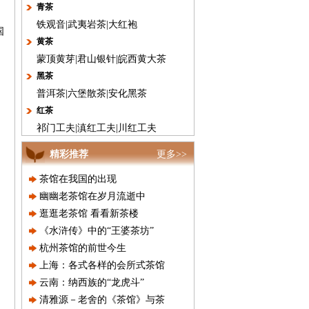
青茶
铁观音
|
武夷岩茶
|
大红袍
国
黄茶
，
蒙顶黄芽
|
君山银针
|
皖西黄大茶
黑茶
普洱茶
|
六堡散茶
|
安化黑茶
红茶
祁门工夫
|
滇红工夫
|
川红工夫
精彩推荐
更多>>
茶馆在我国的出现
幽幽老茶馆在岁月流逝中
逛逛老茶馆 看看新茶楼
《水浒传》中的“王婆茶坊”
杭州茶馆的前世今生
上海：各式各样的会所式茶馆
云南：纳西族的“龙虎斗”
清雅源－老舍的《茶馆》与茶