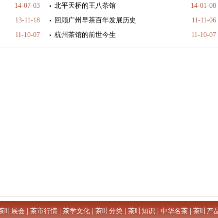
14-07-03
北平天桥的王八茶馆
14-01-08
13-11-18
回顾广州早茶百年发展历史
11-11-06
11-10-07
杭州茶馆的前世今生
11-10-07
茶叶展会
|
茶市行情
|
茶学文化
|
茶叶分类
|
茶叶知识
|
中华名茶
|
茶叶产