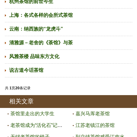
杭州茶馆的前世今生
上海：各式各样的会所式茶馆
云南：纳西族的“龙虎斗”
清雅源－老舍的《茶馆》与茶
风雅茶楼 品味东方文化
说古道今话茶馆
共
1
页
20
条记录
相关文章
茶馆里走出的大学生
嘉兴马厍老茶馆
老茶馆成为“活化石”记忆原是这
江苏老镇江的茶馆
无锡老茶馆的样子
到乌镇茶馆感受江南水乡韵味