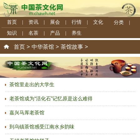
首页
|
资讯
|
展会
|
行情
|
文化
分类
|
知识
|
名茶
|
产品
|
养生
首页
>
中华茶馆
>
茶馆故事
>
茶馆里走出的大学生
老茶馆成为“活化石”记忆原是这么难得
嘉兴马厍老茶馆
到乌镇茶馆感受江南水乡韵味