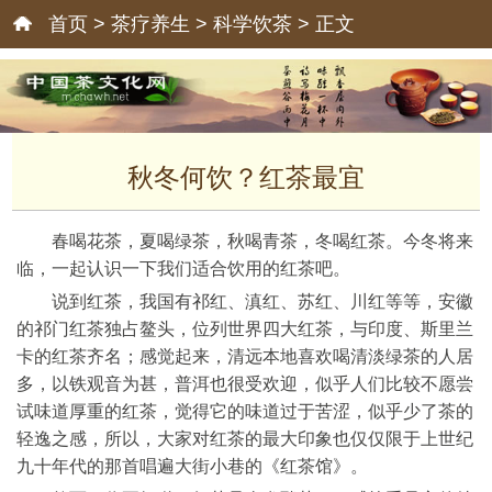
首页
>
茶疗养生
>
科学饮茶
> 正文
秋冬何饮？红茶最宜
春喝花茶，夏喝绿茶，秋喝青茶，冬喝红茶。今冬将来
临，一起认识一下我们适合饮用的红茶吧。
说到红茶，我国有祁红、滇红、苏红、川红等等，安徽
的祁门红茶独占鳌头，位列世界四大红茶，与印度、斯里兰
卡的红茶齐名；感觉起来，清远本地喜欢喝清淡绿茶的人居
多，以铁观音为甚，普洱也很受欢迎，似乎人们比较不愿尝
试味道厚重的红茶，觉得它的味道过于苦涩，似乎少了茶的
轻逸之感，所以，大家对红茶的最大印象也仅仅限于上世纪
九十年代的那首唱遍大街小巷的《红茶馆》。