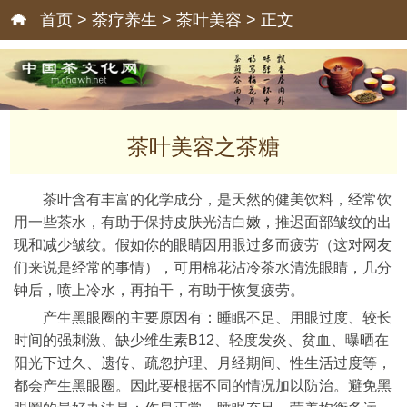
首页
>
茶疗养生
>
茶叶美容
> 正文
茶叶美容之茶糖
茶叶含有丰富的化学成分，是天然的健美饮料，经常饮
用一些茶水，有助于保持皮肤光洁白嫩，推迟面部皱纹的出
现和减少皱纹。假如你的眼睛因用眼过多而疲劳（这对网友
们来说是经常的事情），可用棉花沾冷茶水清洗眼睛，几分
钟后，喷上冷水，再拍干，有助于恢复疲劳。
产生黑眼圈的主要原因有：睡眠不足、用眼过度、较长
时间的强刺激、缺少维生素B12、轻度发炎、贫血、曝晒在
阳光下过久、遗传、疏忽护理、月经期间、性生活过度等，
都会产生黑眼圈。因此要根据不同的情况加以防治。避免黑