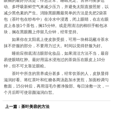
眼圈的最好办法是：作息正常、睡眠充足、营养均衡多运
动、多呼吸新鲜空气来减少压力，并避免太阳直接照射，以
减少黑色素的产生。消除黑眼圈最简单的方法是先把2袋茶
包（茶叶包在纱布中）在冷水中浸透，闭上眼睛，在左右眼
皮上各放1个茶包，搁15分钟。或是用清洁的棉织手帕包冰
块，搁在黑眼圈上停留几分钟，经常坚持。
如果你在太阳底上使皮肤受损，可用一块棉花蘸冷茶水
抹不舒服的部分，不要用力过大。时间以觉得舒服为好。
睡前应彻底清洁眼部化妆品，如果清洁方法不当，最容
易使眼睛红肿。最好用温水浸泡过的茶袋压在眼皮上10分
钟，但不可太靠近眼睑。
茶叶中所含的营养成分甚多，经常饮茶的人，皮肤显得
滋润好看。将红茶叶和红糖各两汤匙加水煲煎，加面粉调匀
敷面，15分钟后，再用湿毛巾擦净脸部。每日涂敷一次，一
个月后即可使容颜滋润白皙。
上一篇：
茶叶美容的方法