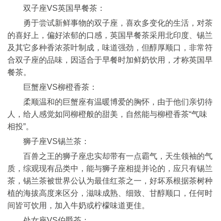
双子座VS英国早餐茶：
勇于尝试新鲜事物的双子座，喜欢多变化的生活，对茶
的喜好上，偏好浓郁的口感，英国早餐茶采用北印度、锡兰
及其它多种香浓茶叶制成，味道强劲，但醇厚顺口，非常符
合双子座的品味，因适合于早餐时加鲜奶饮用，才称英国早
餐茶。
巨蟹座VS柳橙香茶：
柔顺温和的巨蟹座有温暖博爱的胸怀，由于他们亲切待
人，给人感觉如同柳橙般的甜美，自然能与柳橙香茶“气味
相投”。
狮子座VS锡兰茶：
百兽之王的狮子座忠实却带有一点霸气，天生领袖的气
质，综观现有品类中，能与狮子座相提并论的，应只有锡兰
茶，锡兰茶被世界公认为最佳红茶之一，好坏系根据茶树种
植的海拔高度来区分，滋味成熟、细致、甘醇顺口，任何时
间皆可饮用，加入牛奶或柠檬味道更佳。
处女座VS伯爵茶：