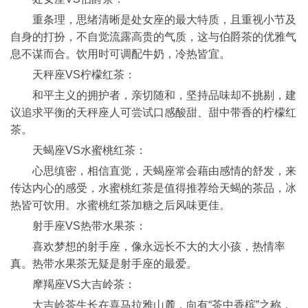
重条理，思绪清晰是处女座的最大特质，且重视小节及
自身的打扮，不自觉流露高贵的气质，这与伯爵茶的优雅气
息不谋而合。饮用时可调配牛奶，冷热皆宜。
天秤座VS柠檬红茶：
和平主义的拥护者，亲切随和，坚持品味却不挑剔，建
议追求平衡的天秤座人可尝试口感酸甜、甜中带香的柠檬红
茶。
天蝎座VS水蜜桃红茶：
心思缜密，相信直觉，天蝎座常会藉由感情的舒发，来
传达内心的感受，水蜜桃红茶是值得推荐给天蝎的茶品，冰
热皆可饮用。水蜜桃红茶加糖之后风味更佳。
射手座VS热带水果茶：
喜欢梦想的射手座，像永远长不大的大小孩，热情率
真。热带水果茶无疑是射手座的最爱。
摩羯座VS大吉岭茶：
大吉岭茶生长在喜马拉雅山麓，向有“茶中香槟”之称，