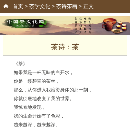
首页
>
茶学文化
>
茶诗茶画
> 正文
茶诗：茶
《茶》
如果我是一杯无味的白开水，
你是一缕碧翠的茶丝，
那么，从你进入我滚烫身体的那一刻，
你就彻底地改变了我的世界。
我惊奇地发现，
我的生命开始有了色彩，
越来越深，越来越深。