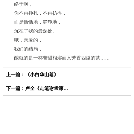
终于啊，
你不再挣扎，不再彷徨，
而是恬恬地，静静地，
沉在了我的最深处。
哦，亲爱的，
我们的结局，
酿就的是一杯苦甜相溶而又芳香四溢的茶……
上一篇：
《小白华山茗》
下一篇：
卢全《走笔谢孟谏议穿新茶》