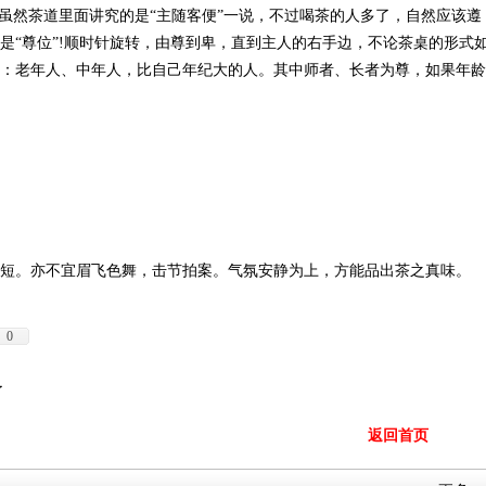
，虽然茶道里面讲究的是“主随客便”一说，不过喝茶的人多了，自然应该遵
是“尊位”!顺时针旋转，由尊到卑，直到主人的右手边，不论茶桌的形式
：老年人、中年人，比自己年纪大的人。其中师者、长者为尊，如果年龄
短。亦不宜眉飞色舞，击节拍案。气氛安静为上，方能品出茶之真味。
0
了
返回首页