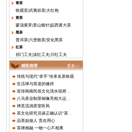
青茶
铁观音
|
武夷岩茶
|
大红袍
黄茶
蒙顶黄芽
|
君山银针
|
皖西黄大茶
黑茶
普洱茶
|
六堡散茶
|
安化黑茶
红茶
祁门工夫
|
滇红工夫
|
川红工夫
精彩推荐
更多>>
传统与现代“牵手”传承名茶铁观
生活禅与茶道的修持
宣传闽南民俗文化清水祖师金身赴
八马茶业制茶铜像亮相大运文化园
禅意流淌茶室听风
茶文化研究员谈正确认识“茶文化
品茶如做人 贵在用心
茶禅相融 一物一心不相离