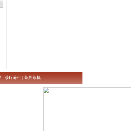
品
|
茶疗养生
|
茶具茶机