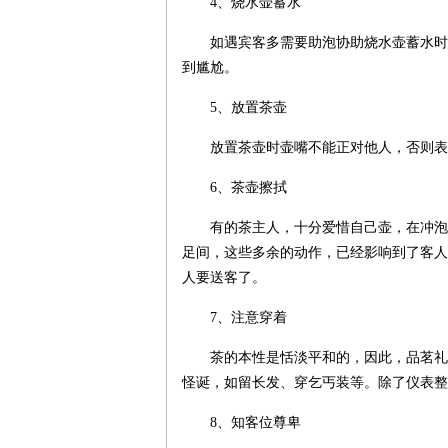
4、烧水壶蓄水
如遇宾客多需要助泡协助烧水壶蓄水时
到尴尬。
5、放置茶壶
放置茶壶时壶嘴不能正对他人，否则表
6、茶壶擦拭
有的茶主人，十分爱惜自己壶，在冲泡
足间，这些多余的动作，已经影响到了客人
人要送客了。
7、注意穿着
茶的本性是恬淡平和的，因此，品茗礼
怪诞，如留长发、穿乞丐装等。除了仪表整
8、知客位尊卑