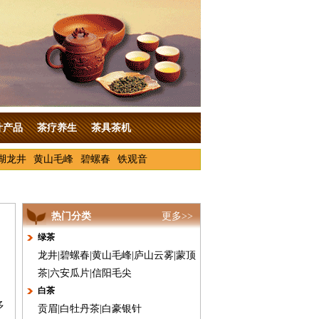
叶产品
茶疗养生
茶具茶机
湖龙井
黄山毛峰
碧螺春
铁观音
热门分类
更多>>
绿茶
龙井
|
碧螺春
|
黄山毛峰
|
庐山云雾
|
蒙顶
茶
|
六安瓜片
|
信阳毛尖
白茶
多
贡眉
|
白牡丹茶
|
白豪银针