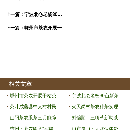
上一篇：
宁波北仑老杨80亩新茶已干死40亩
下一篇：
嵊州市茶农开展干枯茶叶生产自救
相关文章
嵊州市茶农开展干枯茶叶生产自救
宁波北仑老杨80亩新茶已干死40亩
茶叶成藤县中太村村民的摇钱树
火天岗村茶农种茶实现增收致富
山阳茶农采茶三月能挣万元
刘锦顺：三项革新助茶农发展
杭州：茶农陷入“幸福的烦恼”
山东岚山：大联保体贷款助力茶农