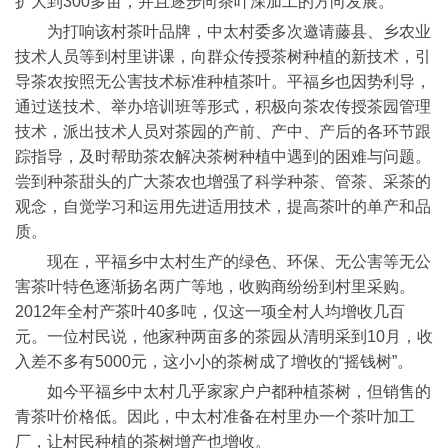
扩大到300多亩，并且逐步向茶叶深加工的方向发展。
为打响该村茶叶品牌，中太村委多次邀请藤县、乡农业
技术人员等到村里讲课，向群众传授茶树种植的新技术，引
导茶农按照无公害技术标准种植茶叶。平福乡也因势利导，
通过送技术、举办培训班等形式，积极向茶农传授茶园管理
技术，派出技术人员对茶园的产前、产中、产后的各环节跟
踪指导，及时帮助茶农解决茶树种植中遇到的困难与问题。
尝到种茶甜头的广大茶农也增强了科学种茶、管茶、采茶的
观念，自觉学习和运用先进适用技术，提高茶叶的单产和品
质。
现在，平福乡中太村生产的绿色、环保、无公害等无公
害茶叶特色逐渐扬名两广等地，收购商纷纷到村里采购。
2012年全村产茶叶40多吨，仅这一项全村人均增收几百
元。一位村民说，他家种两亩多的茶园从清明采到10月，收
入差不多有5000元，这小小的茶树成了增收的“摇钱树”。
如今平福乡中太村几乎家家户户都种植茶树，但销售的
青茶叶价格低。因此，中太村准备在村里办一个茶叶加工
厂，让村民种植的茶树增产也增收。