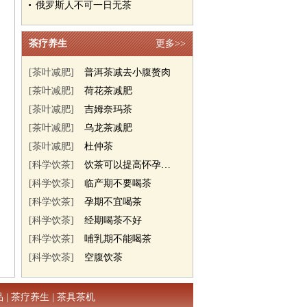
俄罗斯人不可一日无茶
茶疗养生
更多>>
[茶叶减肥]
普洱茶减去小腹赘肉
[茶叶减肥]
荷花茶减肥
[茶叶减肥]
吉姆奈玛茶
[茶叶减肥]
乌龙茶减肥
[茶叶减肥]
杜仲茶
[科学饮茶]
饮茶可以提高怀孕几率
[科学饮茶]
临产期不要喝茶
[科学饮茶]
孕期不宜喝茶
[科学饮茶]
经期喝茶不好
[科学饮茶]
哺乳期不能喝茶
[科学饮茶]
空腹饮茶
品
|
茶疗养生
|
茶具茶机