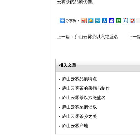
云雾茶的品质优佳。
分享到：
上一篇：
庐山云雾茶以六绝盛名
下一
相关文章
庐山云雾品质特点
庐山云雾茶的采摘与制作
庐山云雾茶以六绝盛名
庐山云雾采摘记载
庐山云雾茶乡之美
庐山云雾产地